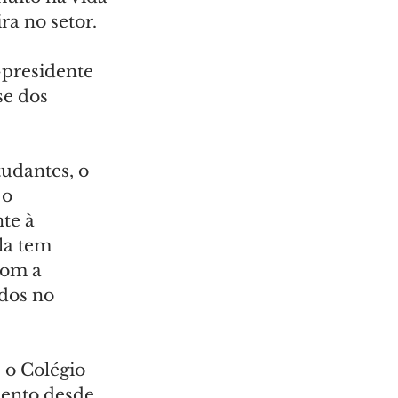
ra no setor.
-presidente 
e dos 
udantes, o 
o 
te à 
la tem 
com a 
dos no 
 o Colégio 
ento desde 