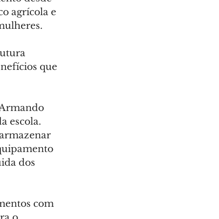
o agrícola e 
mulheres.
utura 
nefícios que 
, Armando 
a escola. 
 armazenar 
equipamento 
uida dos 
mentos com 
ra o 