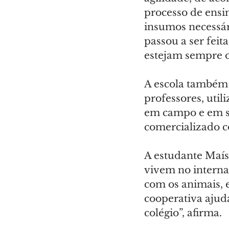
processo de ensi
insumos necessár
passou a ser fei
estejam sempre op
A escola também
professores, util
em campo e em sa
comercializado c
A estudante Maísa
vivem no interna
com os animais, e
cooperativa ajuda
colégio”, afirma.