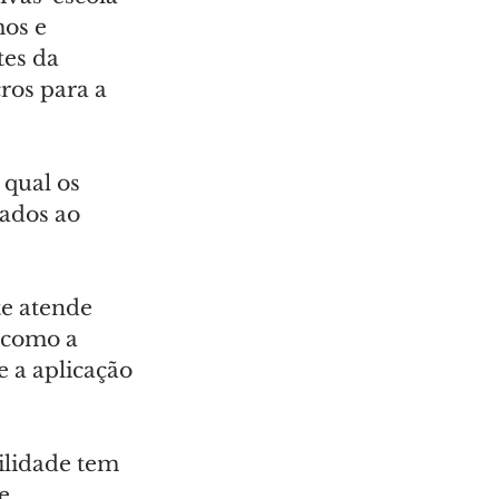
os e 
es da 
ros para a 
qual os 
ados ao 
e atende 
 como a 
 a aplicação 
ilidade tem 
e 