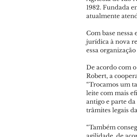
1982. Fundada em
atualmente atend
Com base nessa e
jurídica à nova 
essa organização 
De acordo com o 
Robert, a coopera
“Trocamos um tan
leite com mais ef
antigo e parte da
trâmites legais d
“Também consegu
agilidade, de ac