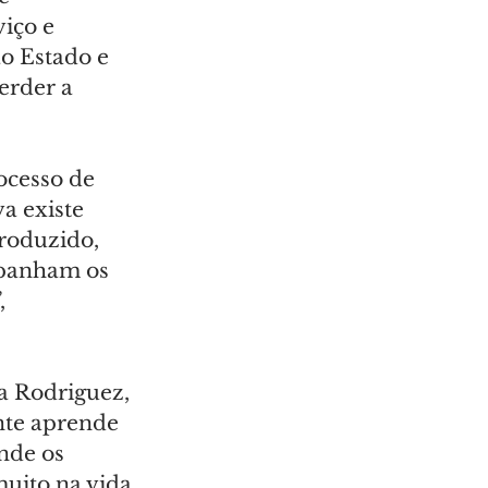
iço e 
ao Estado e 
erder a 
cesso de 
a existe 
roduzido, 
mpanham os 
, 
a Rodriguez, 
nte aprende 
nde os 
muito na vida 