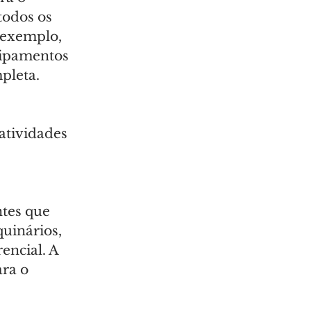
todos os 
 exemplo, 
uipamentos 
pleta.
 
atividades 
ntes que 
uinários, 
encial. A 
ra o 