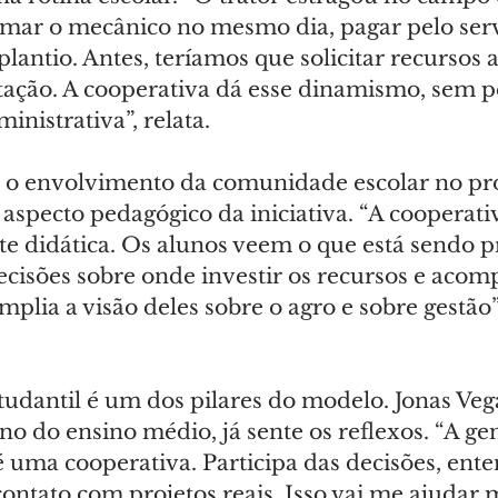
ar o mecânico no mesmo dia, pagar pelo serv
lantio. Antes, teríamos que solicitar recursos 
tação. A cooperativa dá esse dinamismo, sem p
inistrativa”, relata.
 o envolvimento da comunidade escolar no pro
 aspecto pedagógico da iniciativa. “A cooperativ
te didática. Os alunos veem o que está sendo p
ecisões sobre onde investir os recursos e aco
mplia a visão deles sobre o agro e sobre gestão”
tudantil é um dos pilares do modelo. Jonas Veg
no do ensino médio, já sente os reflexos. “A ge
é uma cooperativa. Participa das decisões, ente
ontato com projetos reais. Isso vai me ajudar 