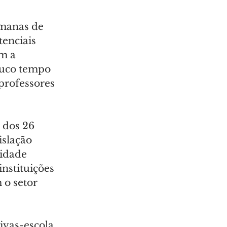
emanas de 
enciais 
m a 
ouco tempo 
professores 
 dos 26 
islação 
idade 
nstituições 
 o setor 
ivas-escola 