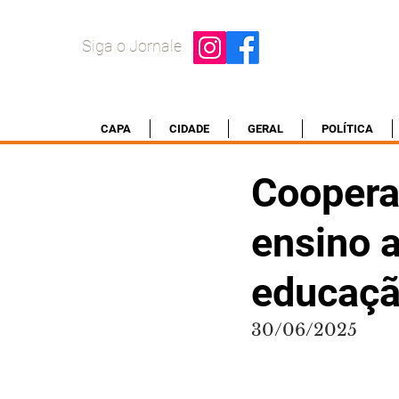
Siga o Jornale
CAPA
CIDADE
GERAL
POLÍTICA
Coopera
ensino 
educaçã
30/06/2025