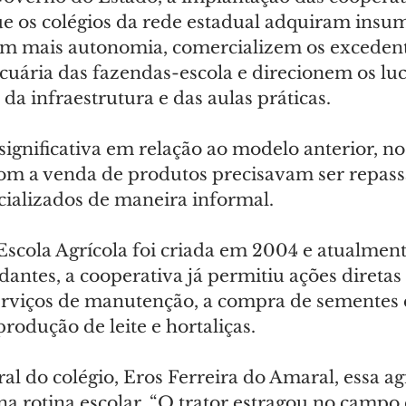
e os colégios da rede estadual adquiram insum
m mais autonomia, comercializem os excedent
uária das fazendas-escola e direcionem os luc
da infraestrutura e das aulas práticas.
gnificativa em relação ao modelo anterior, no 
com a venda de produtos precisavam ser repass
ializados de maneira informal.
Escola Agrícola foi criada em 2004 e atualment
antes, a cooperativa já permitiu ações diretas
erviços de manutenção, a compra de sementes e
rodução de leite e hortaliças.
ral do colégio, Eros Ferreira do Amaral, essa ag
 na rotina escolar. “O trator estragou no campo 