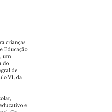
a crianças 
de Educação 
), um 
a do 
gral de 
lo VI, da 
olar, 
ducativo e 