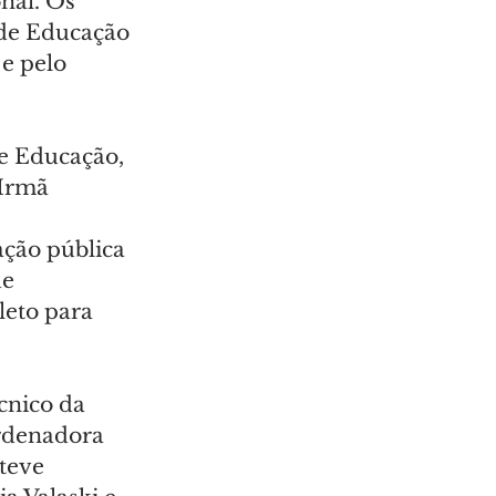
nal. Os 
de Educação 
e pelo 
de Educação, 
Irmã 
ção pública 
e 
eto para 
cnico da 
ordenadora 
teve 