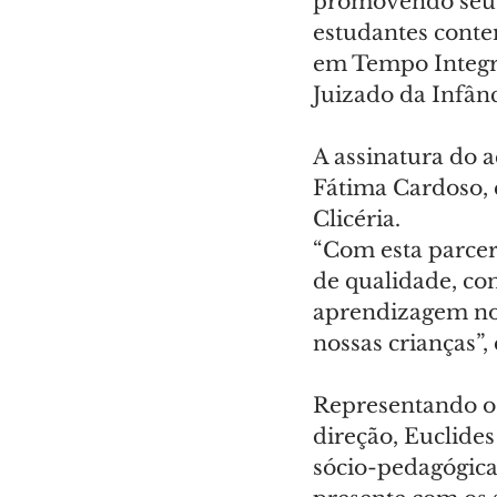
promovendo seu d
estudantes cont
em Tempo Integra
Juizado da Infân
A assinatura do a
Fátima Cardoso, 
Clicéria.
“Com esta parce
de qualidade, co
aprendizagem no 
nossas crianças”,
Representando o 
direção, Euclides
sócio-pedagógica