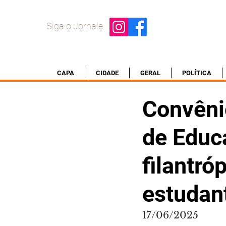
Siga o Jornale
CAPA
CIDADE
GERAL
POLÍTICA
Convêni
de Educa
filantró
estudan
17/06/2025