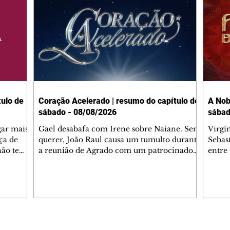
ulo de
Coração Acelerado | resumo do capítulo de
A Nob
sábado - 08/08/2026
sábad
gar mais
Gael desabafa com Irene sobre Naiane. Sem
Virgí
ça de
querer, João Raul causa um tumulto durante
Sebas
 não tem
a reunião de Agrado com um patrocinador.
entre
ia.
Zilá orienta Osmar a seguir Cinara, que
que B
ão de
percebe a movimentação e alerta Ronei.
nega 
ntino
Palhares confronta Cinara sobre a
Tonho
aproximação com Ronei. Eduarda pensa
a fam
una no
em pedir a Valéria para ficar com Sol. Gael
com O
a. Dora
decide terminar com Naiane. João Raul
e é d
m
inventa para Agrado que não está
comen
Editorias
Editais Certificados