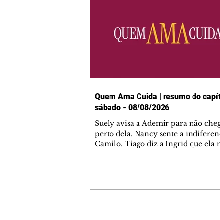
Quem Ama Cuida | resumo do capít
sábado - 08/08/2026
Suely avisa a Ademir para não che
perto dela. Nancy sente a indiferen
Camilo. Tiago diz a Ingrid que ela
competência para presidir a joalher
André conta a Pedro que a associaç
advogados expulsou Ademir. Laure
contrata Adriana para servir no
restaurante. Adriana vê Pedro e Br
restaurante. Bruna provoca Adrian
pede ajuda a André para marcar u