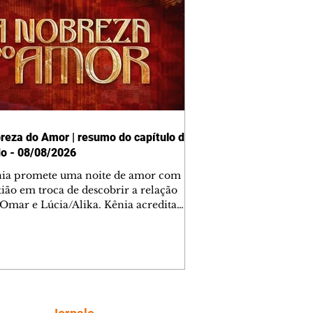
reza do Amor | resumo do capítulo de
o - 08/08/2026
nia promete uma noite de amor com
tião em troca de descobrir a relação
 Omar e Lúcia/Alika. Kênia acredita
inta esteja mesmo ao lado de Jendal, e
o convite para jantar com os dois.
 desabafa com Casemiro e conta que
ília de Lúcia/Alika tem uma dívida
mar. Ana Maria vai à casa de Manoel
estratada por Fortunato. José e Omar
tam sobre a possível jazida de