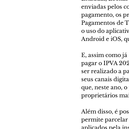
enviadas pelos co
pagamento, os pr
Pagamentos de Tri
o uso do aplicati
Android e iOS, q
E, assim como já
pagar o IPVA 202
ser realizado a p
seus canais digit
que, neste ano, 
proprietários mai
Além disso, é pos
permite parcelar 
aplicados pela in