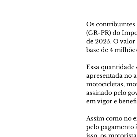
Os contribuintes
(GR-PR) do Impos
de 2025. O valor 
base de 4 milhões
Essa quantidade d
apresentada no an
motocicletas, mot
assinado pelo go
em vigor e benefi
Assim como no exe
pelo pagamento à
isso, os motorist