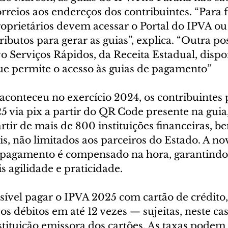
rreios aos endereços dos contribuintes. “Para f
oprietários devem acessar o Portal do IPVA ou 
butos para gerar as guias”, explica. “Outra pos
vo Serviços Rápidos, da Receita Estadual, dispo
ue permite o acesso às guias de pagamento”
 aconteceu no exercício 2024, os contribuintes
5 via pix a partir do QR Code presente na gui
artir de mais de 800 instituições financeiras, 
ais, não limitados aos parceiros do Estado. A no
o pagamento é compensado na hora, garantindo
s agilidade e praticidade.
sível pagar o IPVA 2025 com cartão de crédito,
os débitos em até 12 vezes — sujeitas, neste caso
stituição emissora dos cartões. As taxas podem 