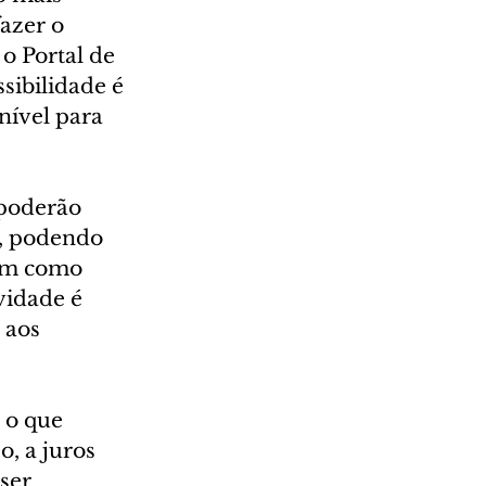
azer o 
o Portal de 
sibilidade é 
nível para 
 poderão 
a, podendo 
bem como 
vidade é 
 aos 
 o que 
, a juros 
ser 