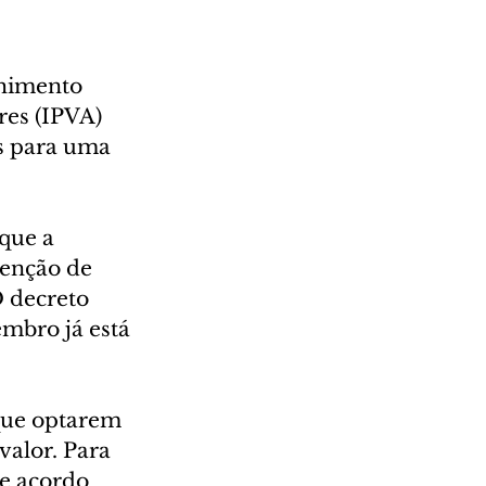
lhimento 
es (IPVA) 
es para uma 
que a 
senção de 
O decreto 
mbro já está 
 que optarem 
alor. Para 
de acordo 