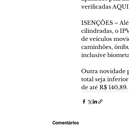
verificadas AQUI
ISENÇÕES – Além 
cilindradas, o IP
de veículos movi
caminhões, ônibu
inclusive biometa
Outra novidade pa
total seja inferi
de até R$ 140,89.
Comentários