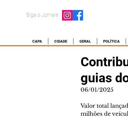
Siga o Jornale
CAPA
CIDADE
GERAL
POLÍTICA
Contribu
guias d
06/01/2025
Valor total lança
milhões de veícu