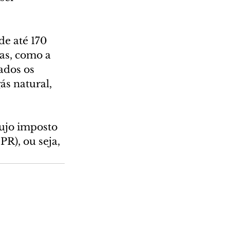
e até 170 
as, como a 
ados os 
s natural, 
cujo imposto 
R), ou seja, 