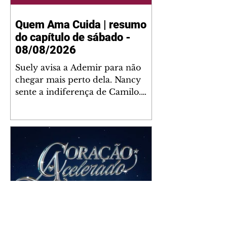
Quem Ama Cuida | resumo
do capítulo de sábado -
08/08/2026
Suely avisa a Ademir para não
chegar mais perto dela. Nancy
sente a indiferença de Camilo.
Tiago diz a Ingrid que ela não
tem competência para presidir a
joalheria. André conta a Pedro
que a associação de advogados
expulsou Ademir. Laurentino
contrata Adriana para servir no
restaurante. Adriana vê Pedro e
Bruna no restaurante. Bruna
provoca Adriana. Dora pede
ajuda a André para marcar um
Coração Acelerado | resumo
encontro com Suely. Adriana diz