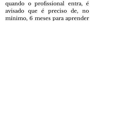
quando o profissional entra, é 
avisado que é preciso de, no 
mínimo, 6 meses para aprender 
e se desenvolver”, finaliza. 
DAS ASSESSORIAS
Comentários
Escreva um comentário
Últimas Notícias