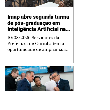
Imap abre segunda turma
de pós-graduação em
Inteligência Artificial na
Administração Pública para
10/08/2026 Servidores da
servidores
Prefeitura de Curitiba têm a
oportunidade de ampliar sua
formação profissional com mais
uma especialização gratuita da
Escola de Administração Pública
do Imap, desta vez voltada a um
dos temas mais em evidência
atualmente, Inteligência Artificial.
A Pós-Graduação Lato Sensu:
Especialização em Inteligência
Artificial na Administração
Pública está com inscrições