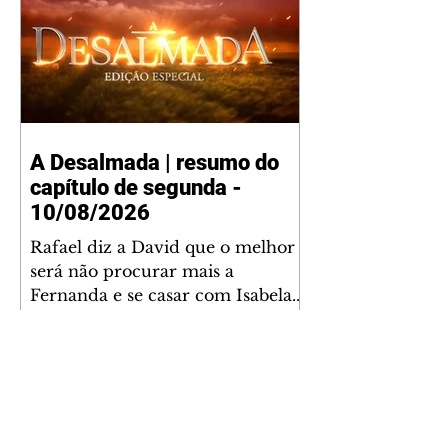
A Desalmada | resumo do
capítulo de segunda -
10/08/2026
Rafael diz a David que o melhor
será não procurar mais a
Fernanda e se casar com Isabela.
Júlia diz a Otávio que sua esposa
desconfia que ele tem uma
amante. Diante do túmulo de
Santiago, Fernanda diz que quer
justiça para ele mas, ao mesmo
tempo, se apaixonou por Rafael.