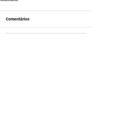
Comentários
Escreva um comentário
Últimas Notícias
A Desalmada | resumo do