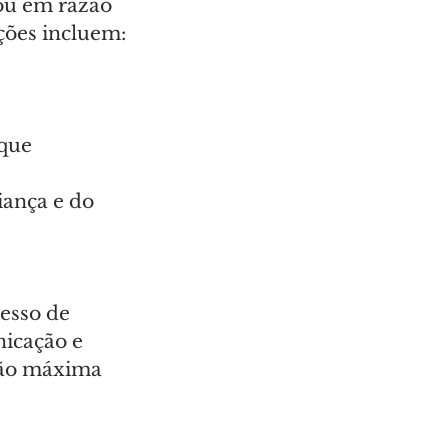
ou em razão 
ções incluem:
que 
ança e do 
esso de 
icação e 
são máxima 