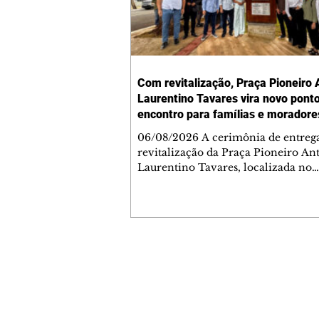
Com revitalização, Praça Pioneiro 
Laurentino Tavares vira novo pont
encontro para famílias e moradore
Jardim Liberdade
06/08/2026 A cerimônia de entreg
revitalização da Praça Pioneiro An
Laurentino Tavares, localizada no
cruzamento da Avenida dos Palma
as ruas Laudelino Pedro da Silva e 
Chrisóstomo Capinan, no Jardim
Liberdade, ocorreu nesta quinta-fei
espaço recebeu melhorias que amp
opções de lazer e convivência da
Contato comercial
comunidade, tornando a praça mai
mmjornale@gmail.com
acessível, segura e confortável para
Telefone: (41) 99978-9956
moradores de todas as idades. Entre
intervenções estão a instalação d