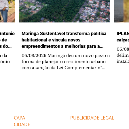
Antônio
Maringá Sustentável transforma política
IPLAN
o de
habitacional e vincula novos
calça
s do
empreendimentos a melhorias para a
06/08
cidade
delimi
a da
06/08/2026 Maringá deu um novo passo na
insta
tônio
forma de planejar o crescimento urbano
de se
com a sanção da Lei Complementar nº
de pe
res com
1.544, que institui o Programa Maringá
ou pio
Dr.
Sustentável. A nova legislação estabelece
propr
regras para a criação de Zonas Especiais de
respon
ra, 6. O
Interesse Social (Zeis) e cria um modelo
Pesqu
liam as
que une produção de moradias, ocupação
(IPLAN
inteligente do território e melhorias que
Editorias
Editais Certificados
fiscal
s
beneficiam toda a população. O principal
essas
avanço da lei é mudar a lógica de concessão
CAPA
PUBLICIDADE LEGAL
 as
de benefícios urbanísticos frente
CIDADE