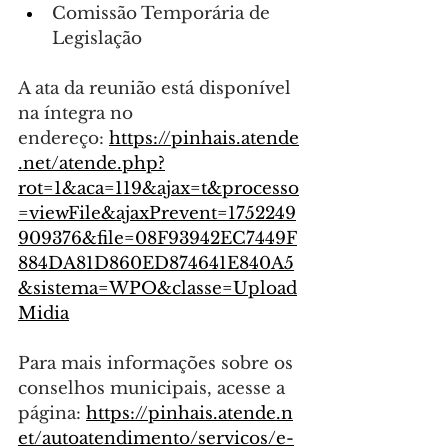
Comissão Temporária de 
Legislação
A ata da reunião está disponível 
na íntegra no 
endereço: 
https://pinhais.atende
.net/atende.php?
rot=1&aca=119&ajax=t&processo
=viewFile&ajaxPrevent=1752249
909376&file=08F93942EC7449F
884DA81D860ED874641E840A5
&sistema=WPO&classe=Upload
Midia
Para mais informações sobre os 
conselhos municipais, acesse a 
página: 
https://pinhais.atende.n
et/autoatendimento/servicos/e-