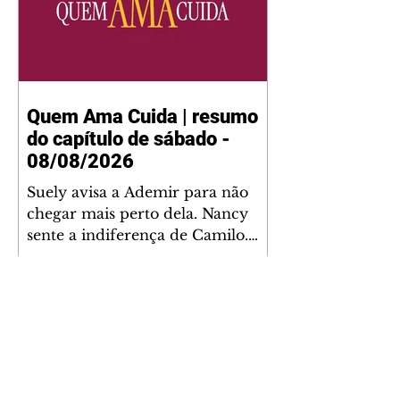
Quem Ama Cuida | resumo
do capítulo de sábado -
08/08/2026
Suely avisa a Ademir para não
chegar mais perto dela. Nancy
sente a indiferença de Camilo.
Tiago diz a Ingrid que ela não
tem competência para presidir a
joalheria. André conta a Pedro
que a associação de advogados
expulsou Ademir. Laurentino
contrata Adriana para servir no
restaurante. Adriana vê Pedro e