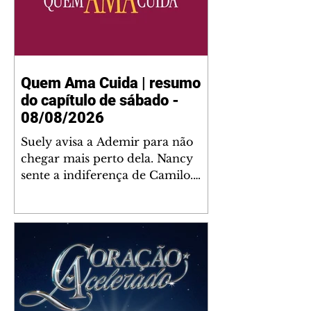
Quem Ama Cuida | resumo
do capítulo de sábado -
08/08/2026
Suely avisa a Ademir para não
chegar mais perto dela. Nancy
sente a indiferença de Camilo.
Tiago diz a Ingrid que ela não
tem competência para presidir a
joalheria. André conta a Pedro
que a associação de advogados
expulsou Ademir. Laurentino
contrata Adriana para servir no
restaurante. Adriana vê Pedro e
Bruna no restaurante. Bruna