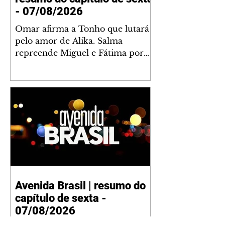
- 07/08/2026
Omar afirma a Tonho que lutará
pelo amor de Alika. Salma
repreende Miguel e Fátima por
terem sido rudes com Omar.
Maria Helena aconselha Manoel
sobre seu namoro com Ana
Maria. Pressionado, Bakari revela
a Jendal que Chinua esteve em
terras inimigas. Omar pede que
Alika o acompanhe até a agência
bancária. Chinua alerta Dumi,
Akin e Ladisa sobre as
desconfianças de Jendal, que
Avenida Brasil | resumo do
sonda Pascoal sobre seu
capítulo de sexta -
conselheiro. Chinua sugere que
Kênia reveja sua decisão de se
07/08/2026
juntar aos rebel