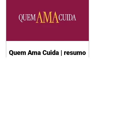
Quem Ama Cuida | resumo
do capítulo de sábado -
08/08/2026
Suely avisa a Ademir para não
chegar mais perto dela. Nancy
sente a indiferença de Camilo.
Tiago diz a Ingrid que ela não
tem competência para presidir a
joalheria. André conta a Pedro
que a associação de advogados
expulsou Ademir. Laurentino