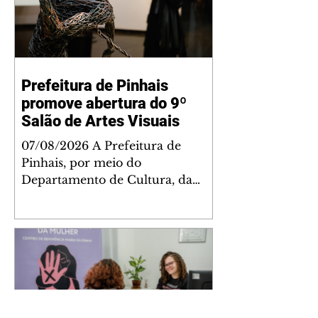
Prefeitura de Pinhais
promove abertura do 9º
Salão de Artes Visuais
07/08/2026 A Prefeitura de
Pinhais, por meio do
Departamento de Cultura, da
Secretaria de Cultura, Esporte e
Lazer (Semel), realizou a
cerimônia de abertura do 9º Salão
de Artes Visuais. O evento contou
com recepção executada pela
Banda Municipal de Pinhais e
com a presença de autoridades
do Poder Executivo, membros da