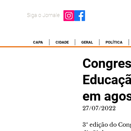
Siga o Jornale
CAPA
CIDADE
GERAL
POLÍTICA
Congres
Educaçã
em agos
27/07/2022
3ª edição do Co