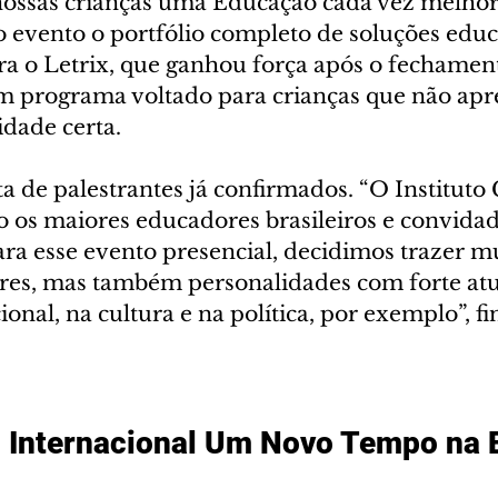
nossas crianças uma Educação cada vez melhor”
 evento o portfólio completo de soluções educ
a o Letrix, que ganhou força após o fechament
um programa voltado para crianças que não ap
idade certa.   
a de palestrantes já confirmados. “O Instituto
os maiores educadores brasileiros e convidad
ara esse evento presencial, decidimos trazer mu
res, mas também personalidades com forte atu
nal, na cultura e na política, por exemplo”, fin
o Internacional Um Novo Tempo na