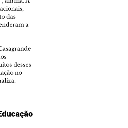
, afirma. A 
acionais, 
o das 
renderam a 
 Casagrande 
os 
itos desses 
ação no 
aliza. 
 Educação