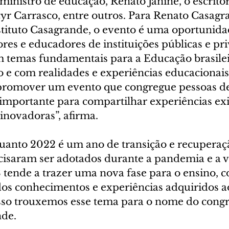
inistro de educação, Renato Janine, o escritor, 
r Carrasco, entre outros. Para Renato Casagra
stituto Casagrande, o evento é uma oportunida
ores e educadores de instituições públicas e pr
 temas fundamentais para a Educação brasileir
o e com realidades e experiências educacionais
 promover um evento que congregue pessoas de
 importante para compartilhar experiências exi
inovadoras”, afirma. 
uanto 2022 é um ano de transição e recuperaçã
isaram ser adotados durante a pandemia e a vo
 tende a trazer uma nova fase para o ensino, c
s conhecimentos e experiências adquiridos ao
sso trouxemos esse tema para o nome do congre
nde. 