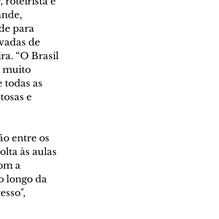
roteirista e 
nde, 
de para 
ivadas de 
a. “O Brasil 
 muito 
 todas as 
tosas e 
o entre os 
lta às aulas 
om a 
 longo da 
sso", 