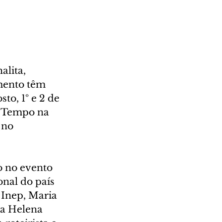
lita, 
mento têm 
o, 1º e 2 de 
o Tempo na 
 no 
o no evento 
nal do país 
 Inep, Maria 
ia Helena 