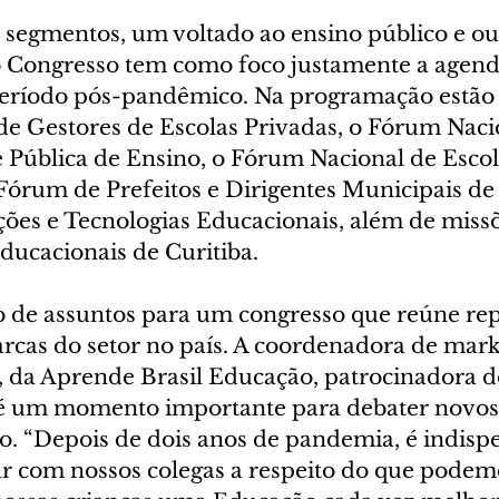
 segmentos, um voltado ao ensino público e ou
o Congresso tem como foco justamente a agend
eríodo pós-pandêmico. Na programação estão p
e Gestores de Escolas Privadas, o Fórum Naci
 Pública de Ensino, o Fórum Nacional de Escol
 Fórum de Prefeitos e Dirigentes Municipais de
ções e Tecnologias Educacionais, além de missõ
ducacionais de Curitiba. 
 de assuntos para um congresso que reúne rep
arcas do setor no país. A coordenadora de mark
 da Aprende Brasil Educação, patrocinadora d
 é um momento importante para debater novos
ro. “Depois de dois anos de pandemia, é indisp
ar com nossos colegas a respeito do que podemo