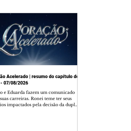
ão Acelerado | resumo do capítulo de
 - 07/08/2026
o e Eduarda fazem um comunicado
suas carreiras. Ronei teme ter seus
ios impactados pela decisão da dupla.
e decide prestar queixa contra
ica. Gael descobre que Naiane passou
ações sigilosas para Talita. Ronei
ra Verônica novamente e descobre