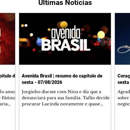
Últimas Notícias
ítulo de
Avenida Brasil | resumo do capítulo de
Coraç
sexta - 07/08/2026
sexta
elo amor
Jorginho discute com Nina e diz que a
Agrad
e Fátima
denunciará para sua família. Tufão decide
sobre 
aria
procurar Lucinda novamente e quase
negóc
u
encontra Nina no lixão. Débora se
Janet
do,
preocupa com Jorginho. Monalisa pede que
Verôn
esteve
Olenka não a deixe sozinha. Tufão
inform
 Alika o
encontra Jorginho e o leva para casa. Max é
procu