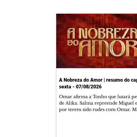
A Nobreza do Amor | resumo do cap
sexta - 07/08/2026
Omar afirma a Tonho que lutará p
de Alika. Salma repreende Miguel 
por terem sido rudes com Omar. M
Helena aconselha Manoel sobre se
namoro com Ana Maria. Pressiona
Bakari revela a Jendal que Chinua 
em terras inimigas. Omar pede que