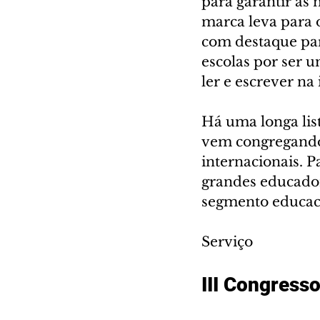
para garantir às 
marca leva para o
com destaque par
escolas por ser 
ler e escrever na 
Há uma longa list
vem congregando 
internacionais. P
grandes educado
segmento educacio
Serviço
III Congress