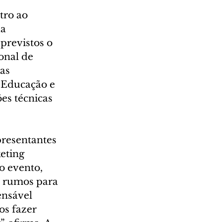
tro ao 
a 
revistos o 
onal de 
as 
 Educação e 
es técnicas 
resentantes 
eting 
o evento, 
 rumos para 
ensável 
s fazer 