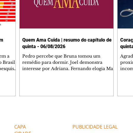
em
Quem Ama Cuida | resumo do capítulo de
Coraç
quinta - 06/08/2026
quint
tem a
Pedro percebe que Bruna tomou um
Agrad
 Brasil,
remédio para dormir. Joel demonstra
proxi
pesquisas
interesse por Adriana. Fernando elogia Mau
incom
lgada no
Mau. Bia não gosta quando Brigitte e Rafael
desab
 a
se sentam à mesa com ela e César,
dias 
entes
atrapalhando o jantar romântico do casal.
ter u
Bruna se aproveita da preocupação de
confr
 na área,
Pedro com sua saúde para manter o marido
conhe
 Paulo e
ao seu lado. Elenice acusa Rosa por seu
possív
desentendimento com Adriana. Joel
Verôn
Editorias
Editais Certificados
 (47%),
convida Adriana e a família para jantar no
em de
restaurante. Otoniel se depara com o
ajuda
CAPA
PUBLICIDADE LEGAL
retrato de Franc