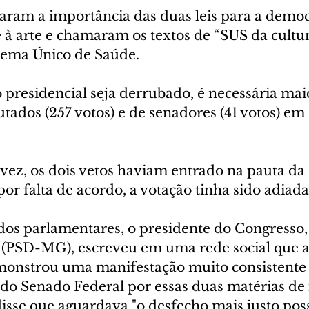
çaram a importância das duas leis para a democ
e à arte e chamaram os textos de “SUS da cultur
stema Único de Saúde.
presidencial seja derrubado, é necessária maio
tados (257 votos) e de senadores (41 votos) em 
vez, os dois vetos haviam entrado na pauta da 
or falta de acordo, a votação tinha sido adiada
 dos parlamentares, o presidente do Congresso,
(PSD-MG), escreveu em uma rede social que a
emonstrou uma manifestação muito consistente
do Senado Federal por essas duas matérias de 
 disse que aguardava "o desfecho mais justo poss