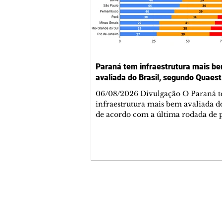
Paraná tem infraestrutura mais b
avaliada do Brasil, segundo Quaest
06/08/2026 Divulgação O Paraná 
infraestrutura mais bem avaliada do
de acordo com a última rodada de 
da Genial/Quaest nos estados, divu
fim de julho. O instituto questionou
população de 10 estados sobre difer
áreas de governo e os paranaenses
cravaram 59% de avaliação positiva
índice superior a estados como São
Minas Gerais. Na nova rodada, depois do
Contato comercial
Paraná aparecem Goiás (54%), Ceará
mmjornale@gmail.com
Bahia (46%) e São Paulo (44%
Telefone: (41) 99978-9956