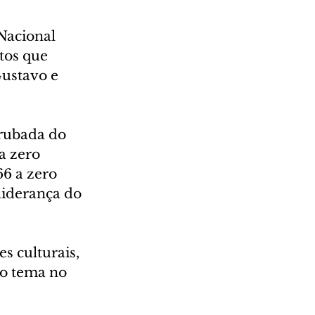
Nacional 
tos que 
Gustavo e 
rubada do 
a zero 
66 a zero 
liderança do 
s culturais, 
 o tema no 