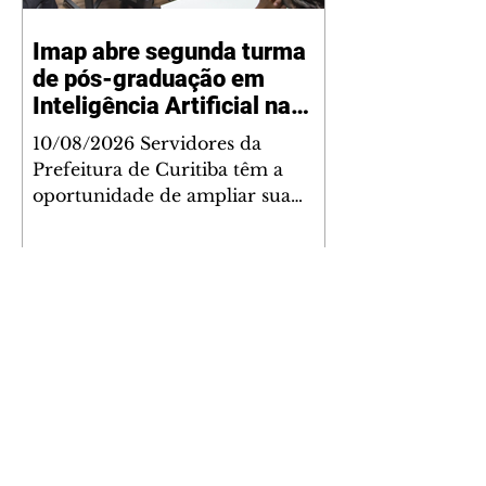
Imap abre segunda turma
de pós-graduação em
Inteligência Artificial na
Administração Pública para
10/08/2026 Servidores da
servidores
Prefeitura de Curitiba têm a
oportunidade de ampliar sua
formação profissional com mais
uma especialização gratuita da
Escola de Administração Pública
do Imap, desta vez voltada a um
dos temas mais em evidência
atualmente, Inteligência Artificial.
A Pós-Graduação Lato Sensu:
Especialização em Inteligência
Artificial na Administração
Pública está com inscrições
Liminar do TJPR suspende
abertas até 19 de agosto, e as aulas