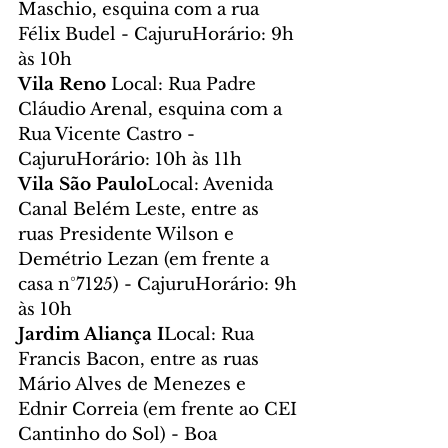
Maschio, esquina com a rua 
Félix Budel - CajuruHorário: 9h 
às 10h
Vila Reno 
Local: Rua Padre 
Cláudio Arenal, esquina com a 
Rua Vicente Castro - 
CajuruHorário: 10h às 11h
Vila São Paulo
Local: Avenida 
Canal Belém Leste, entre as 
ruas Presidente Wilson e 
Demétrio Lezan (em frente a 
casa n°7125) - CajuruHorário: 9h 
às 10h
Jardim Aliança I
Local: Rua 
Francis Bacon, entre as ruas 
Mário Alves de Menezes e 
Ednir Correia (em frente ao CEI 
Cantinho do Sol) - Boa 