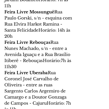
11h
Feira Livre Mossunguê
Rua 
Paulo Gorski, s/n - esquina com 
Rua Elvira Harkot Ramina - 
Santa FelicidadeHorário: 14h às 
20h
Feira Livre Rebouças
Rua 
Nunes Machado, s/n - entre a 
Avenida Iguaçu e a Rua Brasílio 
Itiberê - RebouçasHorário:7h às 
11h30
Feira Livre Uberaba
Rua 
Coronel José Carvalho de 
Oliveira - entre as ruas 
Sargento Carlos Argemiro de 
Camargo e a Doutor Gonzaga 
de Campos - CajuruHorário: 7h 