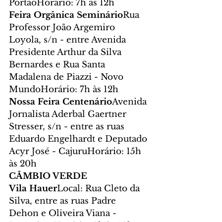
PortãoHorário: 7h às 12h
Feira Orgânica Seminário
Rua 
Professor João Argemiro 
Loyola, s/n - entre Avenida 
Presidente Arthur da Silva 
Bernardes e Rua Santa 
Madalena de Piazzi - Novo 
MundoHorário: 7h às 12h
Nossa Feira Centenário
Avenida 
Jornalista Aderbal Gaertner 
Stresser, s/n - entre as ruas 
Eduardo Engelhardt e Deputado 
Acyr José - CajuruHorário: 15h 
às 20h
CÂMBIO VERDE
Vila Hauer
Local: Rua Cleto da 
Silva, entre as ruas Padre 
Dehon e Oliveira Viana - 