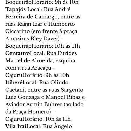
BoqueirãoHorário: 9h às 10h
Tapajós 
Local: Rua André 
Ferreira de Camargo, entre as 
ruas Raggi Izar e Humberto 
Ciccarino (em frente à praça 
Amazires Bley Davet) - 
BoqueirãoHorário: 10h às 11h
Centauro
Local: Rua Eurides 
Maciel de Almeida, esquina 
com a rua Aracaçu - 
CajuruHorário: 9h às 10h
Itiberê
Local: Rua Olindo 
Caetani, entre as ruas Sargento 
Luiz Gonzaga e Manoel Ribas e 
Aviador Armin Buhrer (ao lado 
da Praça Homero) - 
CajuruHorário: 10h às 11h
Vila Iraí
Local: Rua Ângelo 