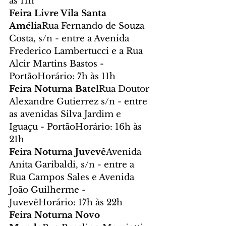
às 11h
Feira Livre Vila Santa 
Amélia
Rua Fernando de Souza 
Costa, s/n - entre a Avenida 
Frederico Lambertucci e a Rua 
Alcir Martins Bastos - 
PortãoHorário: 7h às 11h
Feira Noturna Batel
Rua Doutor 
Alexandre Gutierrez s/n - entre 
as avenidas Silva Jardim e 
Iguaçu - PortãoHorário: 16h às 
21h
Feira Noturna Juvevê
Avenida 
Anita Garibaldi, s/n - entre a 
Rua Campos Sales e Avenida 
João Guilherme - 
JuvevêHorário: 17h às 22h
Feira Noturna Novo 