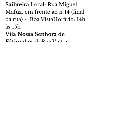
Saibreira 
Local: Rua Miguel 
Mafuz, em frente ao n°14 (final 
da rua) -  Boa VistaHorário: 14h 
às 15h
Vila Nossa Senhora de 
Fátima
Local: Rua Victor 
Kotovis, esquina com a Rua 
Lúcia Soppelsa de Boni - Boa 
VistaHorário: 15h às 16h
Foto: Ricardo Marajó/SECOM 
(arquivo)
CIDADE