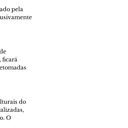
ado pela 
lusivamente 
de 
ficará 
 retomadas 
lturais do 
alizadas, 
o. O 