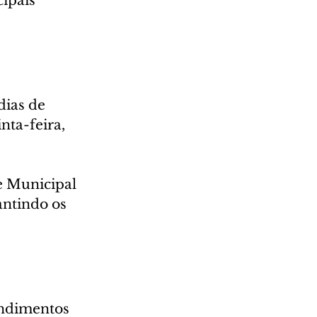
ipais 
dias de 
ta-feira, 
e Municipal 
ntindo os 
endimentos 