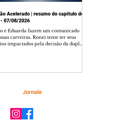
ão Acelerado | resumo do capítulo de
 - 07/08/2026
o e Eduarda fazem um comunicado
suas carreiras. Ronei teme ter seus
ios impactados pela decisão da dupla.
e decide prestar queixa contra
ica. Gael descobre que Naiane passou
ações sigilosas para Talita. Ronei
ra Verônica novamente e descobre
la deixou Bom Retorno. Gael se
ciona com Naiane. Valéria anuncia
e mudará de país, e Eduarda se
Siga
Jornale
upa com Sol. Palhares desconfia de
a em relação a Zilá. Ronei e Cinara
nfia