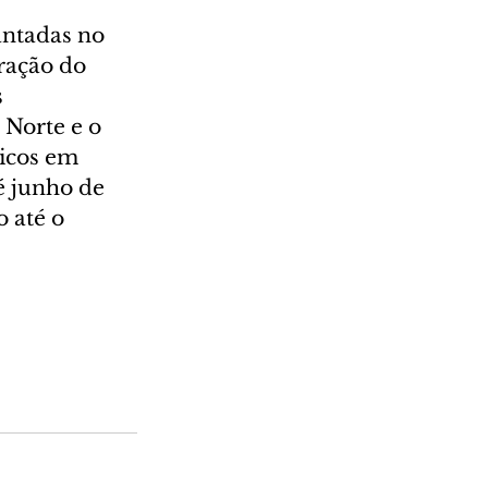
ntadas no 
ração do 
 
 Norte e o 
aicos em 
é junho de 
 até o 