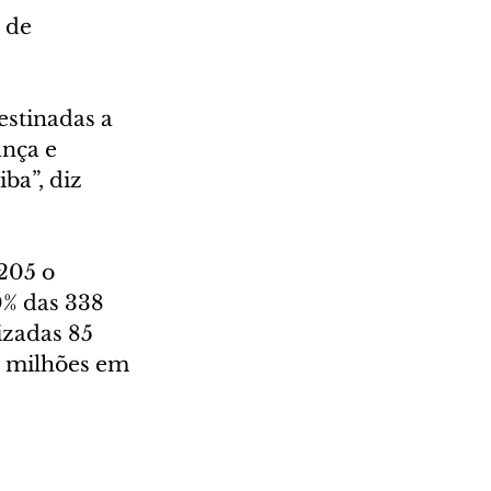
 de 
estinadas a 
nça e 
ba”, diz 
205 o 
% das 338 
izadas 85 
5 milhões em 