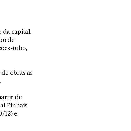
da capital. 
po de 
ções-tubo, 
 de obras as 
.
artir de 
al Pinhais 
/12) e 