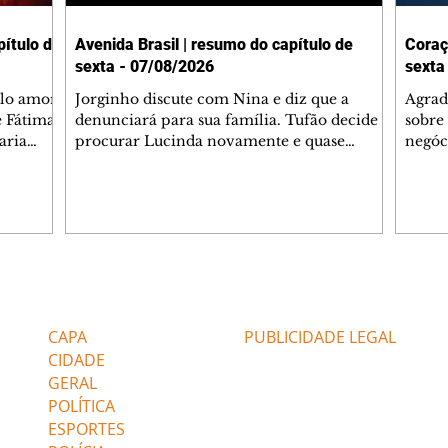
ítulo de
Avenida Brasil | resumo do capítulo de
Coraç
sexta - 07/08/2026
sexta
elo amor
Jorginho discute com Nina e diz que a
Agrad
e Fátima
denunciará para sua família. Tufão decide
sobre 
aria
procurar Lucinda novamente e quase
negóc
u
encontra Nina no lixão. Débora se
Janet
do,
preocupa com Jorginho. Monalisa pede que
Verôn
esteve
Olenka não a deixe sozinha. Tufão
inform
 Alika o
encontra Jorginho e o leva para casa. Max é
procu
. Chinua
hostil com Carminha. Diógenes se irrita
que e
quando Tavinho diz que não negociará o
decep
 Pascoal
passe de Roni por causa de sua sexualidade.
que s
Editorias
Editais Certificados
re que
Janaína admite para Jorginho que Lúcio e
preoc
r aos
Max estavam envolvidos na tentativa de
Cinar
CAPA
PUBLICIDADE LEGAL
assalto à
desco
CIDADE
GERAL
POLÍTICA
ESPORTES