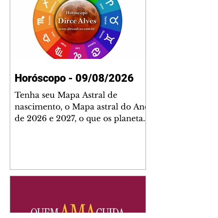
Horóscopo - 09/08/2026
Tenha seu Mapa Astral de
nascimento, o Mapa astral do Ano
de 2026 e 2027, o que os planetas
indicam para o seu: Trabalho,
Amor, Dinheiro, Saúde e Família.
Estudo com 35 páginas. Adquira
já através da nossa loja virtual ou
na loja física: rua Emiliano
Perneta 30 – loja 21 – galeria
Cezar Franco – centro –
Curitiba. Você pode pedir