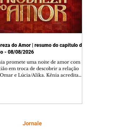
reza do Amor | resumo do capítulo de
o - 08/08/2026
nia promete uma noite de amor com
tião em troca de descobrir a relação
 Omar e Lúcia/Alika. Kênia acredita
inta esteja mesmo ao lado de Jendal, e
o convite para jantar com os dois.
 desabafa com Casemiro e conta que
ília de Lúcia/Alika tem uma dívida
mar. Ana Maria vai à casa de Manoel
estratada por Fortunato. José e Omar
tam sobre a possível jazida de
Siga
Jornale
tênio na região. Virgínia provoca
nes na frente de Marta. Binta s