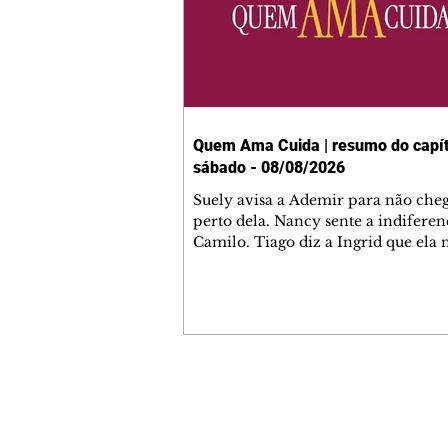
Quem Ama Cuida | resumo do capít
sábado - 08/08/2026
Suely avisa a Ademir para não che
perto dela. Nancy sente a indiferen
Camilo. Tiago diz a Ingrid que ela
competência para presidir a joalher
André conta a Pedro que a associaç
advogados expulsou Ademir. Laure
contrata Adriana para servir no
restaurante. Adriana vê Pedro e Br
restaurante. Bruna provoca Adrian
pede ajuda a André para marcar u
Contato comercial
encontro com Suely. Adriana diz a 
mmjornale@gmail.com
que está feliz trabalhando no resta
Telefone: (41) 99978-9956