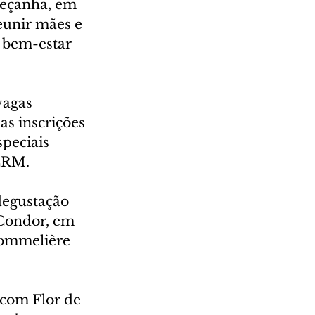
eçanha, em 
eunir mães e 
e bem-estar 
vagas 
as inscrições 
peciais 
 CRM.
degustação 
 Condor, em 
sommelière 
 com Flor de 