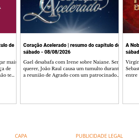
ulo de
Coração Acelerado | resumo do capítulo de
A Nob
sábado - 08/08/2026
sábad
gar mais
Gael desabafa com Irene sobre Naiane. Sem
Virgí
ça de
querer, João Raul causa um tumulto durante
Sebas
 não tem
a reunião de Agrado com um patrocinador.
entre
ia.
Zilá orienta Osmar a seguir Cinara, que
que B
ão de
percebe a movimentação e alerta Ronei.
nega 
ntino
Palhares confronta Cinara sobre a
Tonho
aproximação com Ronei. Eduarda pensa
a fam
una no
em pedir a Valéria para ficar com Sol. Gael
com O
a. Dora
decide terminar com Naiane. João Raul
e é d
m
inventa para Agrado que não está
comen
Editorias
Editais Certificados
Lyris
conseguindo conviver com seu sucesso, e
tungs
urante de
termina o relacionamento dos dois.
Dióge
CAPA
PUBLICIDADE LEGAL