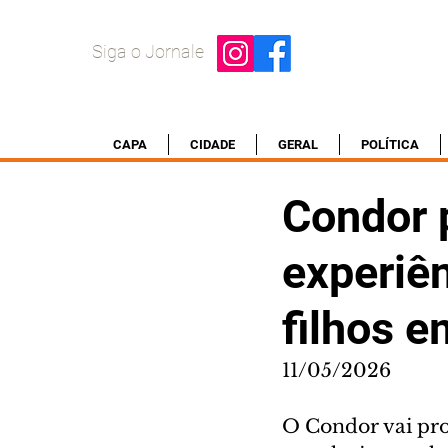
Siga o Jornale
CAPA
CIDADE
GERAL
POLÍTICA
Condor 
experiên
filhos e
11/05/2026
O Condor vai pr