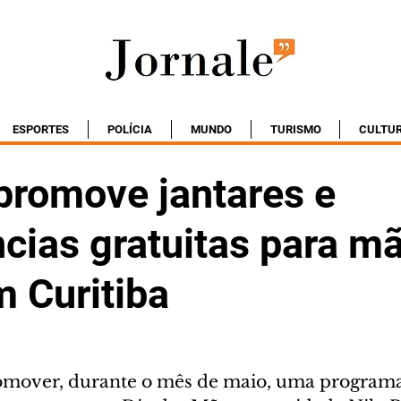
ESPORTES
POLÍCIA
MUNDO
TURISMO
CULTU
promove jantares e
cias gratuitas para m
m Curitiba
omover, durante o mês de maio, uma programaç