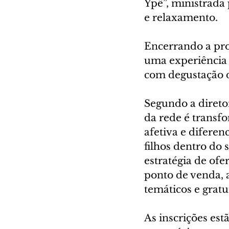
Ypê”, ministrada
e relaxamento.
Encerrando a pro
uma experiência
com degustação d
Segundo a direto
da rede é transf
afetiva e difere
filhos dentro do 
estratégia de ofe
ponto de venda,
temáticos e gratui
As inscrições estã