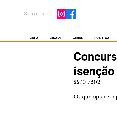
Siga o Jornale
CAPA
CIDADE
GERAL
POLÍTICA
Concurso
isenção 
22/01/2024
Os que optarem p