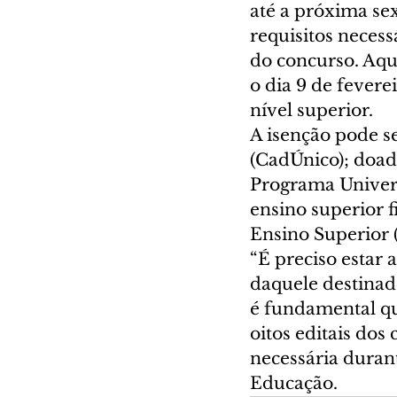
até a próxima sex
requisitos necess
do concurso. Aqu
o dia 9 de fevere
nível superior. 
A isenção pode se
(CadÚnico); doado
Programa Univers
ensino superior 
Ensino Superior (
“É preciso estar a
daquele destinad
é fundamental qu
oitos editais do
necessária durant
Educação. 