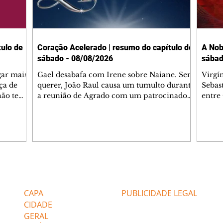
ulo de
Coração Acelerado | resumo do capítulo de
A Nob
sábado - 08/08/2026
sábad
gar mais
Gael desabafa com Irene sobre Naiane. Sem
Virgí
ça de
querer, João Raul causa um tumulto durante
Sebas
 não tem
a reunião de Agrado com um patrocinador.
entre
ia.
Zilá orienta Osmar a seguir Cinara, que
que B
ão de
percebe a movimentação e alerta Ronei.
nega 
ntino
Palhares confronta Cinara sobre a
Tonho
aproximação com Ronei. Eduarda pensa
a fam
una no
em pedir a Valéria para ficar com Sol. Gael
com O
a. Dora
decide terminar com Naiane. João Raul
e é d
m
inventa para Agrado que não está
comen
Editorias
Editais Certificados
Lyris
conseguindo conviver com seu sucesso, e
tungs
urante de
termina o relacionamento dos dois.
Dióge
CAPA
PUBLICIDADE LEGAL
CIDADE
GERAL