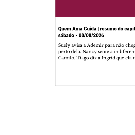
Quem Ama Cuida | resumo do capít
sábado - 08/08/2026
Suely avisa a Ademir para não che
perto dela. Nancy sente a indiferen
Camilo. Tiago diz a Ingrid que ela
competência para presidir a joalher
André conta a Pedro que a associaç
advogados expulsou Ademir. Laure
contrata Adriana para servir no
restaurante. Adriana vê Pedro e Br
restaurante. Bruna provoca Adrian
pede ajuda a André para marcar u
Contato comercial
encontro com Suely. Adriana diz a 
mmjornale@gmail.com
que está feliz trabalhando no resta
Telefone: (41) 99978-9956
Nanc
Redação