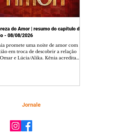
reza do Amor | resumo do capítulo de
o - 08/08/2026
nia promete uma noite de amor com
tião em troca de descobrir a relação
 Omar e Lúcia/Alika. Kênia acredita
inta esteja mesmo ao lado de Jendal, e
o convite para jantar com os dois.
 desabafa com Casemiro e conta que
ília de Lúcia/Alika tem uma dívida
mar. Ana Maria vai à casa de Manoel
estratada por Fortunato. José e Omar
tam sobre a possível jazida de
Siga
Jornale
tênio na região. Virgínia provoca
nes na frente de Marta. Binta s