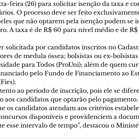
ta-feira (26) para solicitar isenção da taxa e c
ários. O processo deve ser feito exclusivament
eles que não optarem pela isenção podem se in
iro. A taxa é de R$ 60 para nível médio e de R$
r solicitada por candidatos inscritos no Cadast
res de medula óssea; bolsistas ou ex-bolsistas
idade para Todos (ProUni); além de quem cur
financiado pelo Fundo de Financiamento ao Es
Fies). 
tento ao período de inscrição, pois ele se difer
o aos candidatos que optarão pelo pagamento. 
e os candidatos atendam aos critérios estabele
s concursos disponíveis e providenciem a docu
e esse intervalo de tempo”, destacou o Ministé