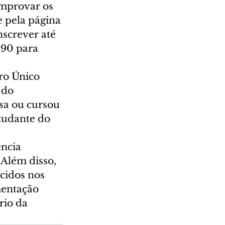
omprovar os 
e pela página 
screver até 
 90 para 
ro Único 
 do 
sa ou cursou 
tudante do 
encia 
Além disso, 
cidos nos 
mentação 
rio da 