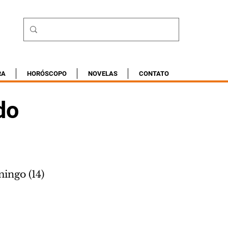
RA
HORÓSCOPO
NOVELAS
CONTATO
do
ingo (14)