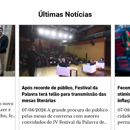
Últimas Notícias
Após recorde de público, Festival da
Fecom
Palavra terá telão para transmissão das
otimi
mesas literárias
infla
 o novo
azer e
07/08/2026 A grande procura do público
07/08
lho, fez
pelas mesas de conversa com autores
cidad
s
convidados do IV Festival da Palavra de
perma
de
Curitiba levou a Fundação Cultural de
suste