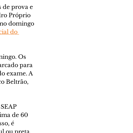
 de prova e 
ro Próprio 
imo domingo 
cial do 
mingo. Os 
arcado para 
do exame. A 
o Beltrão, 
 SEAP 
ima de 60 
so, é 
l ou preta, 