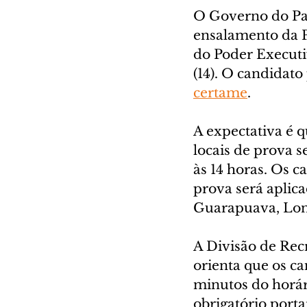
O Governo do Para
ensalamento da P
do Poder Executi
(14). O candidato
certame
.
A expectativa é 
locais de prova s
às 14 horas. Os c
prova será aplica
Guarapuava, Lo
A Divisão de Re
orienta que os 
minutos do horár
obrigatório porta