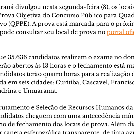
ná divulgou nesta segunda-feira (8), os locais
rova Objetiva do Concurso Público para Quad
vo (QPPE). A prova está marcada para o próx
 pode consultar seu local de prova no 
portal ofi
que 35.636 candidatos realizem o exame no do
erão abertos às 13 horas e o fechamento está m
andidatos terão quatro horas para a realização 
da em seis cidades: Curitiba, Cascavel, Francisc
ndrina e Umuarama.
crutamento e Seleção de Recursos Humanos da
candidatos cheguem com uma antecedência mín
io de fechamento dos locais de prova. Além dis
r caneta esferográfica transparente, de tinta azu