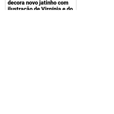
decora novo jatinho com
ilustração de Virgínia e dos
filhos
07/08/2026
Reprodução/Instagram/@zefelip
e Zé Felipe chamou a atenção dos
seguidores ao revelar um detalhe
especial de sua nova aeronave. O
cantor compartilhou nesta
quinta-feira, 6, registros do
jatinho recém-adquirido e
mostrou que decidiu personalizar
o espaço com uma ilustração que
reúne Virginia Fonseca e os três
filhos que eles tiveram juntos:
Maria Alice, Maria Flor e José
Leonardo. Na imagem, aparecem
os apelidos dos integrantes da
família, entre eles "Papai",