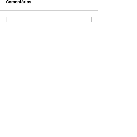
Comentários
Escreva um comentário
Últimas Notícias
Petrobras tem lucro líquido
de R$ 52,4 bi no segundo
trimestre