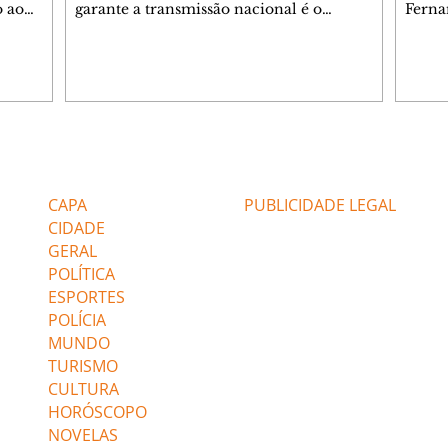
o ao
garante a transmissão nacional é o
Ferna
ÓVEL
programa Fim de Expediente, da rádio
6, que
sociação
CBN (95,1 FM), com uma edição exclusiva e
Silva 
ao vivo do evento. Na sexta-feira (7/8), às
invest
na do
18h30, os apresentadores Dan Stulbach,
envol
 Santa
José Godoy e Luiz Gustavo Medina estarão
empre
km 10,
no Teatro do Paiol para entrevistar autores
Lulinh
h
convidados e comentar sobre a literatura
Federa
Editorias
Editais Certificados
no Paraná e no Brasil. A entrada é gratuita,
verda
, entre
sem necessidade de ingressos. A ideia
colet
CAPA
PUBLICIDADE LEGAL
milit
CIDADE
GERAL
POLÍTICA
ESPORTES
POLÍCIA
MUNDO
TURISMO
CULTURA
HORÓSCOPO
NOVELAS