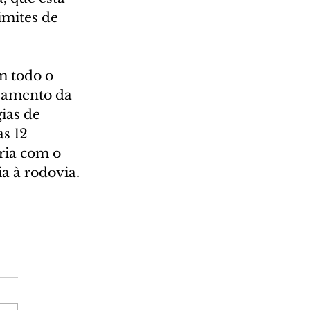
imites de 
m todo o 
eamento da 
ias de 
s 12 
ria com o 
ia à rodovia.