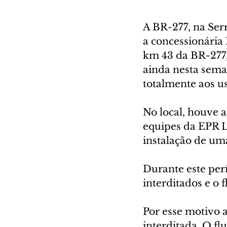
A BR-277, na Ser
a concessionária 
km 43 da BR-277,
ainda nesta seman
totalmente aos u
No local, houve 
equipes da EPR Li
instalação de um
Durante este perí
interditados e o 
Por esse motivo a
interditada. O fl