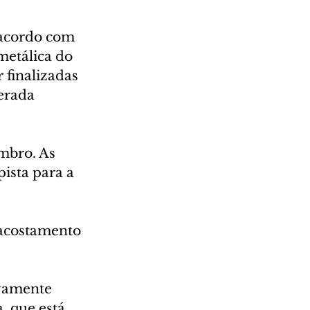
 acordo com 
metálica do 
finalizadas 
erada 
mbro. As 
ista para a 
 acostamento 
ivamente 
, que está 