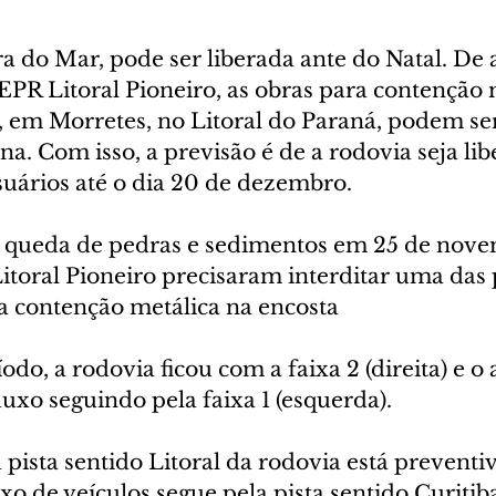
ra do Mar, pode ser liberada ante do Natal. De
EPR Litoral Pioneiro, as obras para contenção 
 em Morretes, no Litoral do Paraná, podem ser 
a. Com isso, a previsão é de a rodovia seja lib
suários até o dia 20 de dezembro.
a queda de pedras e sedimentos em 25 de nove
toral Pioneiro precisaram interditar uma das p
a contenção metálica na encosta
odo, a rodovia ficou com a faixa 2 (direita) e o
fluxo seguindo pela faixa 1 (esquerda).
 pista sentido Litoral da rodovia está prevent
uxo de veículos segue pela pista sentido Curitiba