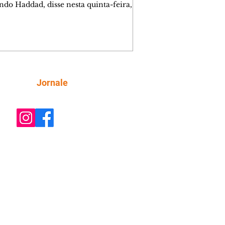
ndo Haddad, disse nesta quinta-feira,
 o presidente Luiz Inácio Lula da
(PT) não vai interferir nas
igações da Polícia Federal (PF) que
vem seu filho mais velho, o
sário Fábio Luís Lula da Silva, o
a. "O Lula vai deixar a Polícia
l trabalhar porque a nós interessa a
Siga
Jornale
de", disse Haddad em entrevista
iva após reunião com lideranças e
antes em