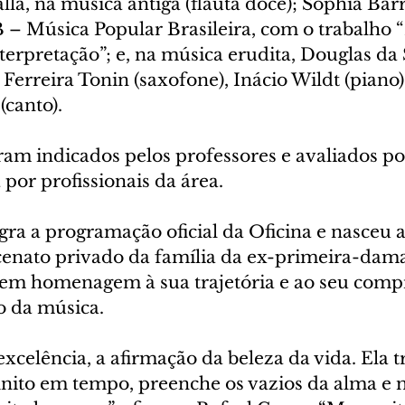
la, na música antiga (flauta doce); Sophia Bar
 – Música Popular Brasileira, com o trabalho 
interpretação”; e, na música erudita, Douglas da 
 Ferreira Tonin (saxofone), Inácio Wildt (piano)
canto).
ram indicados pelos professores e avaliados p
por profissionais da área.
ra a programação oficial da Oficina e nasceu a 
nato privado da família da ex-primeira-dama
 em homenagem à sua trajetória e ao seu comp
o da música.
excelência, a afirmação da beleza da vida. Ela 
inito em tempo, preenche os vazios da alma e m