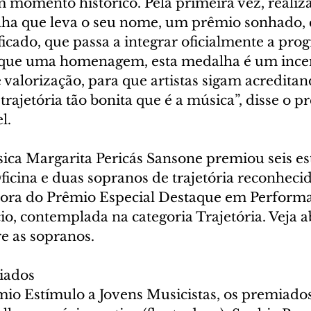
 momento histórico. Pela primeira vez, realiz
ha que leva o seu nome, um prêmio sonhado, 
ficado, que passa a integrar oficialmente a pr
o que uma homenagem, esta medalha é um ince
 valorização, para que artistas sigam acreditan
rajetória tão bonita que é a música”, disse o pr
l.
ca Margarita Pericás Sansone premiou seis es
ficina e duas sopranos de trajetória reconhecid
ora do Prêmio Especial Destaque em Performan
io, contemplada na categoria Trajetória. Veja a
e as sopranos.
iados
mio Estímulo a Jovens Musicistas, os premiados