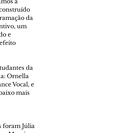
amos a 
construído 
ogramação da 
ntivo, um 
do e 
efeito 
tudantes da 
a: Ornella 
ce Vocal, e 
baixo mais 
 foram Júlia 