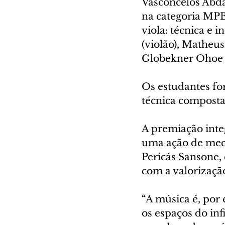
Vasconcelos Abdal
na categoria MPB
viola: técnica e 
(violão), Matheus
Globekner Ohoe (
Os estudantes fo
técnica composta 
A premiação integ
uma ação de mece
Pericás Sansone,
com a valorizaçã
“A música é, por 
os espaços do inf