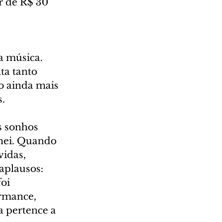
r de R$ 30 
a música. 
a tanto 
o ainda mais 
s.
s sonhos 
hei. Quando 
idas, 
aplausos: 
oi 
rmance, 
a pertence a 