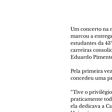
Um concerto na no
marcou a entrega
estudantes da 43ª
carreiras consol
Eduardo Pimentel
Pela primeira vez
concedeu uma p
“Tive o privilégi
praticamente tod
ela dedicava a Cur