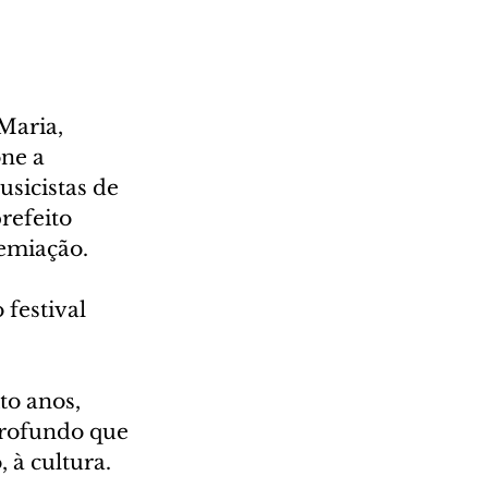
Maria, 
ne a 
sicistas de 
refeito 
remiação.
 festival 
to anos, 
profundo que 
 à cultura. 