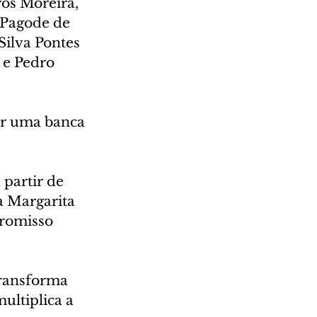
ros Moreira, 
“Pagode de 
Silva Pontes 
 e Pedro 
or uma banca 
partir de 
 Margarita 
romisso 
transforma 
ultiplica a 