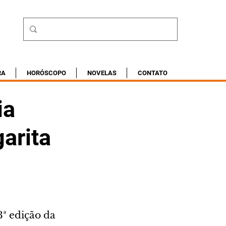
RA
HORÓSCOPO
NOVELAS
CONTATO
ia
arita
ª edição da 