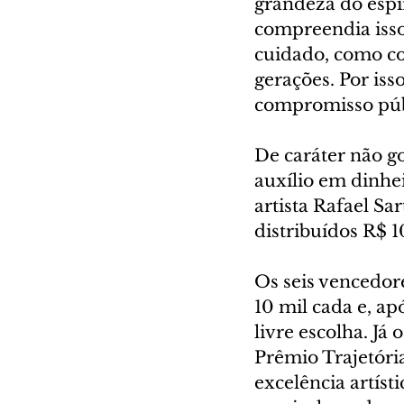
grandeza do espí
compreendia isso
cuidado, como co
gerações. Por is
compromisso púb
De caráter não g
auxílio em dinhe
artista Rafael Sar
distribuídos R$ 1
Os seis vencedor
10 mil cada e, ap
livre escolha. Já
Prêmio Trajetóri
excelência artís