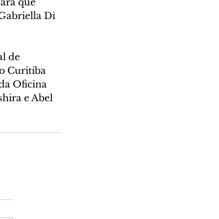
para que 
Gabriella Di 
l de 
o Curitiba 
 da Oficina 
hira e Abel 