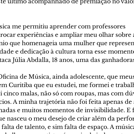
ste último acompanhado de premiação no valo
sica me permitiu aprender com professores 
trocar experiências e ampliar meu olhar sobre 
io que homenageia uma mulher que represent
lidade e dedicação à cultura torna esse moment
estaca Júlia Abdalla, 18 anos, uma das ganhadora
Oficina de Música, ainda adolescente, que meu
m Curitiba que eu estudei, me formei e trabal
vei cinco malas, não só com roupas, mas com dúv
cios. A minha trajetória não foi feita apenas de 
hadas e muitos momentos de invisibilidade. E f
ue nasceu o meu desejo de criar além da perfo
falta de talento, e sim falta de espaço. A músic