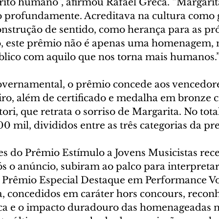
rito humano”, afirmou Rafael Greca. “Margarit
 profundamente. Acreditava na cultura como g
nstrução de sentido, como herança para as pr
so, este prêmio não é apenas uma homenagem,
lico com aquilo que nos torna mais humanos.
overnamental, o prêmio concede aos vencedore
iro, além de certificado e medalha em bronze c
tori, que retrata o sorriso de Margarita. No tota
00 mil, divididos entre as três categorias da p
es do Prêmio Estímulo a Jovens Musicistas re
ós o anúncio, subiram ao palco para interpretar
 o Prêmio Especial Destaque em Performance Vo
a, concedidos em caráter hors concours, recon
tica e o impacto duradouro das homenageadas n