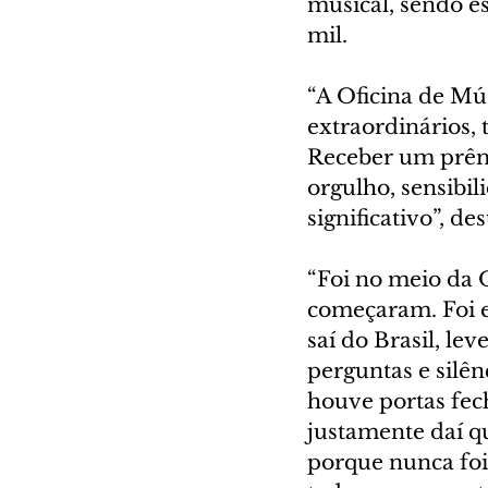
musical, sendo e
mil.
“A Oficina de Mú
extraordinários, 
Receber um prêm
orgulho, sensibi
significativo”, d
“Foi no meio da 
começaram. Foi e
saí do Brasil, le
perguntas e silên
houve portas fec
justamente daí q
porque nunca foi 