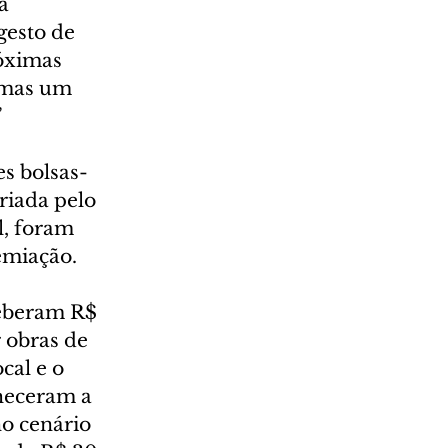
a 
esto de 
óximas 
 mas um 
”
s bolsas-
riada pelo 
l, foram 
remiação.
ceberam R$ 
 obras de 
cal e o 
heceram a 
o cenário 