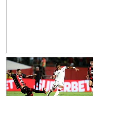
especial de sua nova aeronave. O
cantor compartilhou nesta
quinta-feira, 6, registros do
jatinho recém-adquirido e
mostrou que decidiu personalizar
o espaço com uma ilustração que
reúne Virginia Fonseca e os três
filhos que eles tiveram juntos:
Maria Alice, Maria Flor e José
Leonardo. Na imagem, aparecem
os apelidos dos integrantes da
família, entre eles "Papai",
"Mamãe",
Athletico é atropelado pelo
Vitória e está fora da Copa
do Brasil