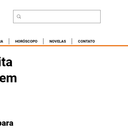
RA
HORÓSCOPO
NOVELAS
CONTATO
ita
 em
para 