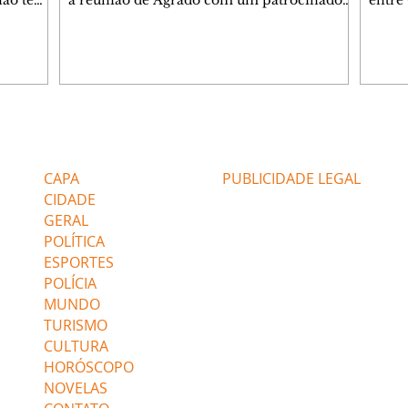
 não tem
a reunião de Agrado com um patrocinador.
entre
ia.
Zilá orienta Osmar a seguir Cinara, que
que B
ão de
percebe a movimentação e alerta Ronei.
nega 
ntino
Palhares confronta Cinara sobre a
Tonho
aproximação com Ronei. Eduarda pensa
a fam
una no
em pedir a Valéria para ficar com Sol. Gael
com O
a. Dora
decide terminar com Naiane. João Raul
e é d
m
inventa para Agrado que não está
comen
Editorias
Editais Certificados
Lyris
conseguindo conviver com seu sucesso, e
tungs
urante de
termina o relacionamento dos dois.
Dióge
CAPA
PUBLICIDADE LEGAL
CIDADE
GERAL
POLÍTICA
ESPORTES
POLÍCIA
MUNDO
TURISMO
CULTURA
HORÓSCOPO
NOVELAS