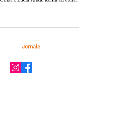
 Omar e Lúcia/Alika. Kênia acredita
inta esteja mesmo ao lado de Jendal, e
o convite para jantar com os dois.
 desabafa com Casemiro e conta que
ília de Lúcia/Alika tem uma dívida
mar. Ana Maria vai à casa de Manoel
estratada por Fortunato. José e Omar
tam sobre a possível jazida de
Siga
Jornale
tênio na região. Virgínia provoca
nes na frente de Marta. Binta s