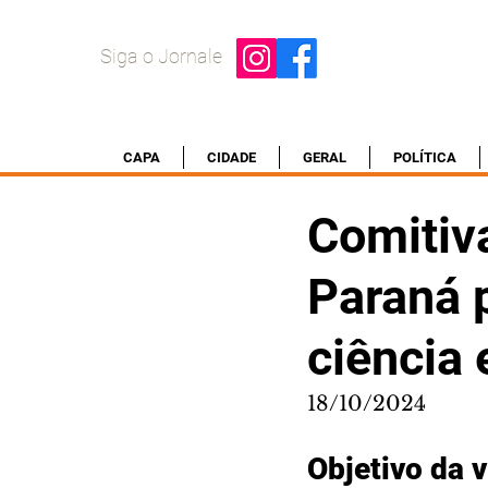
Siga o Jornale
CAPA
CIDADE
GERAL
POLÍTICA
Comitiva
Paraná p
ciência 
18/10/2024
Objetivo da v