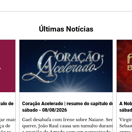
Últimas Notícias
ulo de
Coração Acelerado | resumo do capítulo de
A Nob
sábado - 08/08/2026
sábad
gar mais
Gael desabafa com Irene sobre Naiane. Sem
Virgí
ça de
querer, João Raul causa um tumulto durante
Sebas