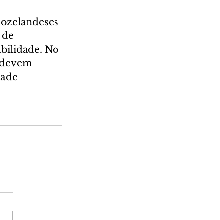
eozelandeses 
 de 
bilidade. No 
 devem 
dade 