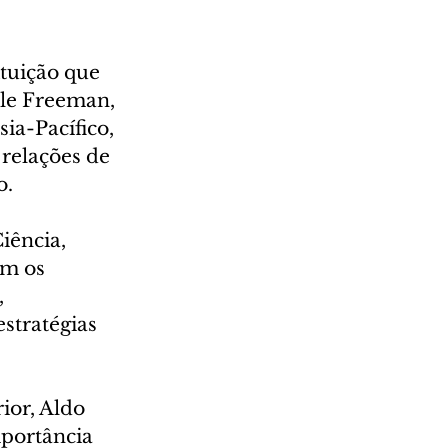
tuição que 
ole Freeman, 
ia-Pacífico, 
relações de 
o.
iência, 
om os 
 
stratégias 
ior, Aldo 
portância 