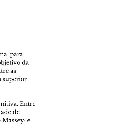
na, para 
bjetivo da 
tre as 
 superior 
itiva. Entre 
dade de 
 Massey; e 