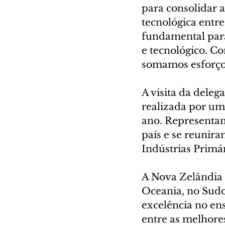
para consolidar a
tecnológica entre
fundamental para
e tecnológico. Co
somamos esforços
A visita da deleg
realizada por uma
ano. Representant
país e se reunir
Indústrias Primá
A Nova Zelândia 
Oceania, no Sudo
excelência no ens
entre as melhore