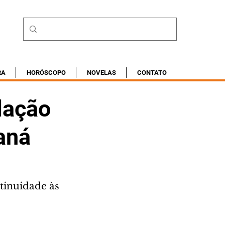
RA
HORÓSCOPO
NOVELAS
CONTATO
lação
aná
tinuidade às 