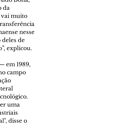
 da 
 vai muito 
ransferência 
naense nesse 
 deles de 
”, explicou.
— em 1989, 
 no campo 
ação 
eral 
cnológico. 
cer uma 
triais 
, disse o 