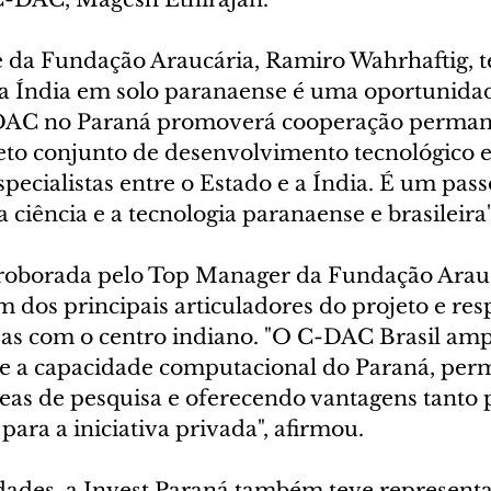
e da Fundação Araucária, Ramiro Wahrhaftig, t
a Índia em solo paranaense é uma oportunidade
-DAC no Paraná promoverá cooperação perman
to conjunto de desenvolvimento tecnológico e
pecialistas entre o Estado e a Índia. É um pass
 ciência e a tecnologia paranaense e brasileira"
rroborada pelo Top Manager da Fundação Araucá
 dos principais articuladores do projeto e res
rsas com o centro indiano. "O C-DAC Brasil amp
te a capacidade computacional do Paraná, perm
eas de pesquisa e oferecendo vantagens tanto p
ra a iniciativa privada", afirmou.
dades, a Invest Paraná também teve representa