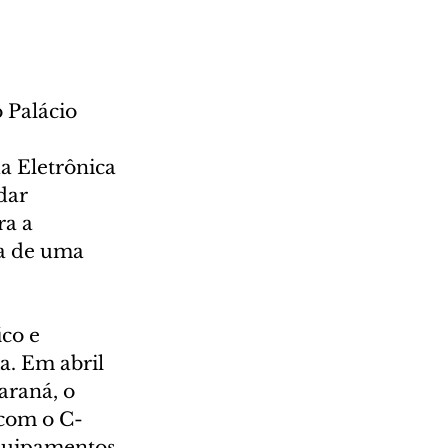
 Palácio 
a Eletrônica 
dar 
a a 
a de uma 
co e 
a. Em abril 
araná, o 
com o C-
quipamentos 