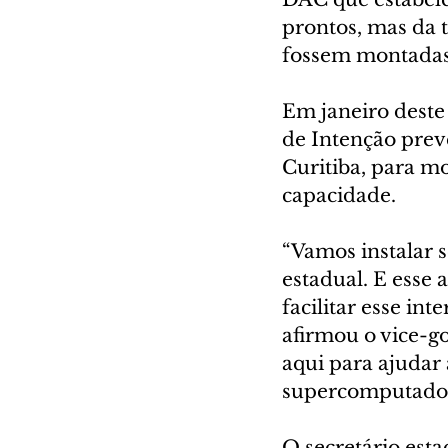
prontos, mas da 
fossem montadas
Em janeiro deste
de Intenção prev
Curitiba, para m
capacidade.
“Vamos instalar 
estadual. E esse
facilitar esse in
afirmou o vice-go
aqui para ajudar 
supercomputadore
O secretário esta