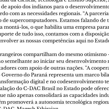
a de apoio dos indianos para o desenvolvimento
rdo com as necessidades regionais. “A parceria
o de supercomputadores. Estamos falando de t
ra montá-los, o que habilita uma empresa para
uporte de tudo isso, contamos com a disposição
envolver as nossas competências aqui no Estado
strangeiros compartilham do mesmo otimismo 
o semelhante ao iniciar seu desenvolvimento
dores com apoio de outras nações. "A cooper
o Governo do Paraná representa um marco bilat
ansformação digital e no codesenvolvimento te
stalação do C-DAC Brasil no Estado pode ofere
que não apenas consolidará as capacidades indus
ém promoverá a autonomia tecnológica regional"
 C-DAC, Magesh Ethirajan.