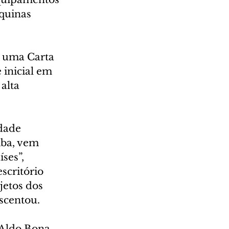
quinas 
 uma Carta 
inicial em 
alta 
dade 
iba, vem 
ses”, 
scritório 
jetos dos 
scentou.
 Aldo Bona, 