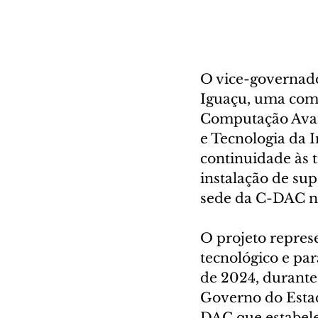
O vice-governador
Iguaçu, uma comi
Computação Avanç
e Tecnologia da 
continuidade às t
instalação de su
sede da C-DAC no
O projeto repres
tecnológico e par
de 2024, durante
Governo do Esta
DAC que estabele