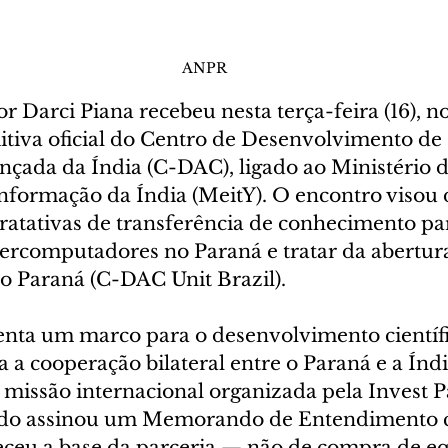
ANPR
 Darci Piana recebeu nesta terça-feira (16), no
tiva oficial do Centro de Desenvolvimento de 
ada da Índia (C-DAC), ligado ao Ministério d
Informação da Índia (MeitY). O encontro visou 
ratativas de transferência de conhecimento par
percomputadores no Paraná e tratar da abertur
 Paraná (C-DAC Unit Brazil).
enta um marco para o desenvolvimento científi
a a cooperação bilateral entre o Paraná e a Índi
 missão internacional organizada pela Invest P
do assinou um Memorando de Entendimento 
ceu a base da parceria — não de compra de e