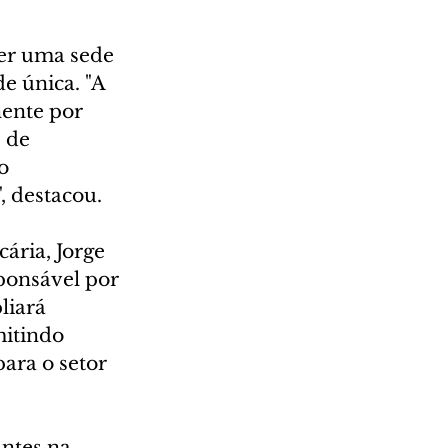
er uma sede 
 única. "A 
ente por 
 de 
o 
, destacou.
ria, Jorge 
ponsável por 
liará 
itindo 
ara o setor 
ntes na 