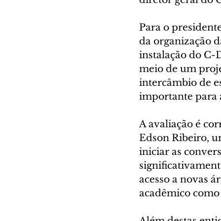
Para o president
da organização d
instalação do C
meio de um proje
intercâmbio de es
importante para a
A avaliação é co
Edson Ribeiro, um
iniciar as conve
significativamen
acesso a novas ár
acadêmico como pa
Além destas enti