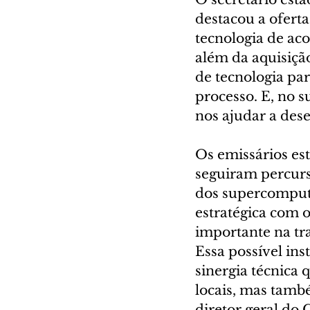
destacou a ofert
tecnologia de aco
além da aquisiçã
de tecnologia pa
processo. E, no s
nos ajudar a des
Os emissários e
seguiram percurs
dos supercomputa
estratégica com 
importante na tr
Essa possível in
sinergia técnica 
locais, mas tamb
diretor geral do