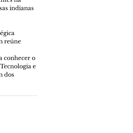
sas indianas 
égica 
m reúne 
a conhecer o 
Tecnologia e 
m dos 