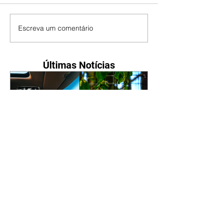
Escreva um comentário
Últimas Notícias
Ana Maria Braga sobre
cabelo: "Estou parecendo
uma calopsita"
07/08/2026 A apresentadora Ana