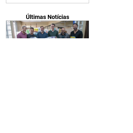
Últimas Notícias
Novo secretário entrega
doações arrecadadas por
atletas e técnicos
07/08/2026 Nesta sexta-feira
(7/8), o novo secretário municipal
do Esporte, Lazer e Juventude,
José Antônio de Melo Filho, fez a
entrega de 5.873 fraldas