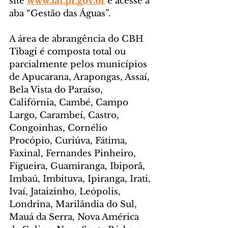
site 
www.iat.pr.gov.br
 e acesse a 
aba “Gestão das Águas”.
A área de abrangência do CBH 
Tibagi é composta total ou 
parcialmente pelos municípios 
de Apucarana, Arapongas, Assaí, 
Bela Vista do Paraíso, 
Califórnia, Cambé, Campo 
Largo, Carambeí, Castro, 
Congoinhas, Cornélio 
Procópio, Curiúva, Fátima, 
Faxinal, Fernandes Pinheiro, 
Figueira, Guamiranga, Ibiporã, 
Imbaú, Imbituva, Ipiranga, Irati, 
Ivaí, Jataizinho, Leópolis, 
Londrina, Marilândia do Sul, 
Mauá da Serra, Nova América 