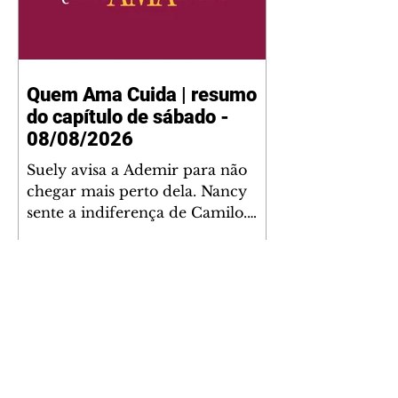
Quem Ama Cuida | resumo
do capítulo de sábado -
08/08/2026
Suely avisa a Ademir para não
chegar mais perto dela. Nancy
sente a indiferença de Camilo.
Tiago diz a Ingrid que ela não
tem competência para presidir a
joalheria. André conta a Pedro
que a associação de advogados
expulsou Ademir. Laurentino
contrata Adriana para servir no
restaurante. Adriana vê Pedro e
Bruna no restaurante. Bruna