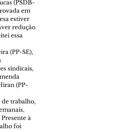
 Lucas (PSDB-
aprovada em 
esa estiver 
aver redução 
tei essa 
ira (PP-SE), 
 
s sindicais, 
 emenda 
Hiran (PP-
de trabalho, 
emanais.  
 Presente à 
alho foi 