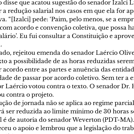
o disse que acatou sugestão do senador Izalci
 a redução salarial nos casos em que ela for 
a. “[Izalci] pede: ‘Paim, pelo menos, se a empr
 com acordo e convenção coletiva, que possa h
lário’. Eu fui consultar a Constituição e aprovei
  
ado, rejeitou emenda do senador Laércio Olive
xto a possibilidade de as horas reduzidas serem
acordo entre as partes e anuência das entidade
ade de passar por acordo coletivo. Sem ter a
r Laércio votou contra o texto. O senador Dr. 
 contra o projeto.  
ão de jornada não se aplica ao regime parcial 
rá ser reduzida ao limite mínimo de 30 horas s
al é de autoria do senador Weverton (PDT-MA).
eceu o apoio e lembrou que a legislação do trab