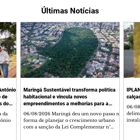
Últimas Notícias
Antônio
Maringá Sustentável transforma política
IPLAN
o de
habitacional e vincula novos
calça
s do
empreendimentos a melhorias para a
06/08
cidade
delimi
a da
06/08/2026 Maringá deu um novo passo na
insta
tônio
forma de planejar o crescimento urbano
de se
com a sanção da Lei Complementar nº
de pe
res com
1.544, que institui o Programa Maringá
ou pio
Dr.
Sustentável. A nova legislação estabelece