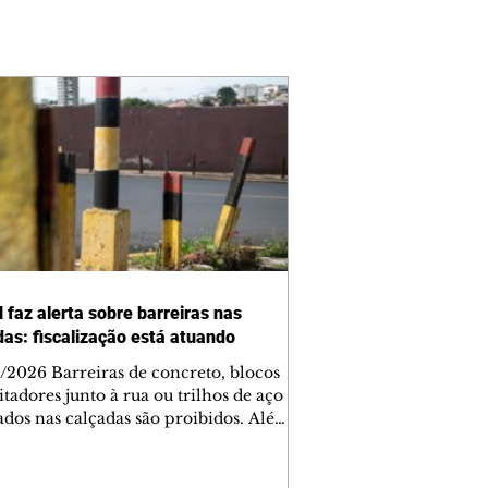
 faz alerta sobre barreiras nas
das: fiscalização está atuando
/2026 Barreiras de concreto, blocos
tadores junto à rua ou trilhos de aço
lados nas calçadas são proibidos. Além
rem obstáculos para a livre circulação
destres, essas estruturas podem causar
rar acidentes de trânsito — e os