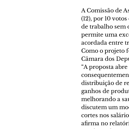
A Comissão de As
(12), por 10 voto
de trabalho sem d
permite uma exce
acordada entre t
Como o projeto f
Câmara dos Depu
“A proposta abre 
consequentemente
distribuição de 
ganhos de produt
melhorando a saúd
discutem um mode
cortes nos salári
afirma no relatór