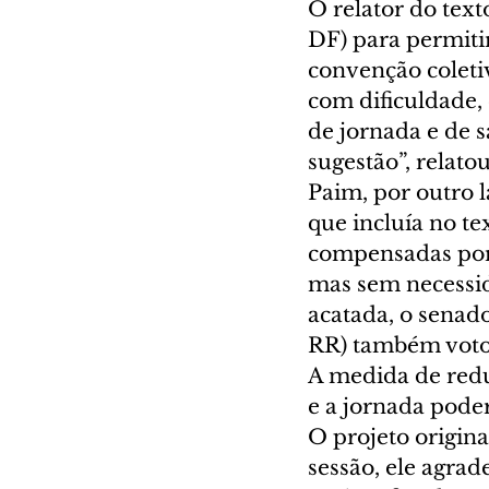
O relator do text
DF) para permitir
convenção coletiv
com dificuldade,
de jornada e de sa
sugestão”, relatou.
Paim, por outro l
que incluía no te
compensadas por 
mas sem necessid
acatada, o senado
RR) também votou
A medida de reduç
e a jornada pode
O projeto origin
sessão, ele agrad