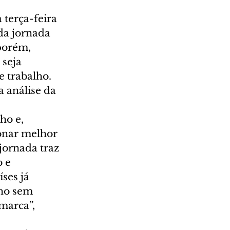
terça-feira 
 da jornada 
porém, 
seja 
 trabalho. 
 análise da 
ho e, 
onar melhor 
jornada traz 
 e 
ses já 
ho sem 
marca”, 