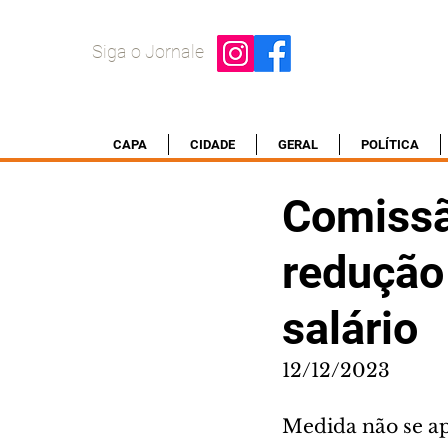
Siga o Jornale
CAPA
CIDADE
GERAL
POLÍTICA
Comissã
redução
salário
12/12/2023
Medida não se apl