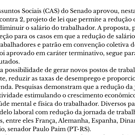
suntos Sociais (CAS) do Senado aprovou, nesta 
s contra 2, projeto de lei que permite a redução
iminuir o salário do trabalhador. A proposta, 
ção para os casos em que a redução de salário 
rabalhadores e patrão em convenção coletiva de
oi aprovado em caráter terminativo, segue para
tados.  
a possibilidade de gerar novos postos de trabal
, reduzir as taxas de desemprego e proporci
renda. Pesquisas demonstram que a redução da 
ividade estimulando o crescimento econômico
e mental e física do trabalhador. Diversos paí
lo laboral com redução da jornada de trabal
os, entre eles França, Alemanha, Espanha, Dina
io, senador Paulo Paim (PT-RS). 