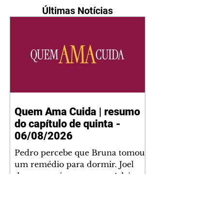
Últimas Notícias
Quem Ama Cuida | resumo
do capítulo de quinta -
06/08/2026
Pedro percebe que Bruna tomou
um remédio para dormir. Joel
demonstra interesse por Adriana.
Fernando elogia Mau Mau. Bia
não gosta quando Brigitte e
Rafael se sentam à mesa com ela