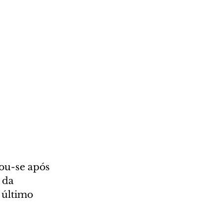
ou-se após 
 da 
 último 