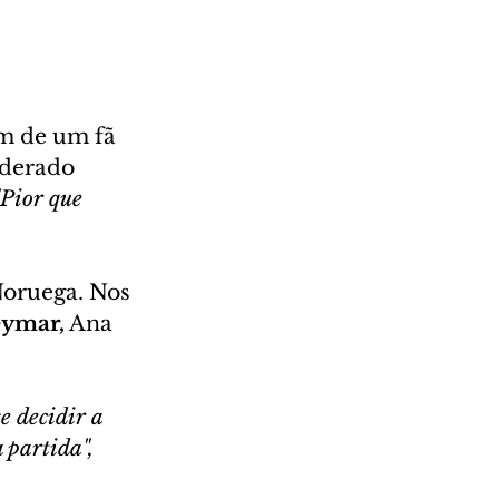
m de um fã 
iderado 
"Pior que 
Noruega. Nos 
ymar,
 Ana 
e decidir a 
 partida",