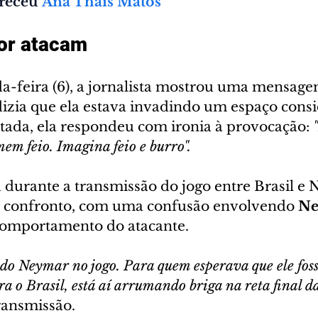
receu"
Ana Thaís Matos
or atacam
a-feira (6), a jornalista mostrou uma mensage
dizia que ela estava invadindo um espaço cons
tada, ela respondeu com ironia à provocação: 
m feio. Imagina feio e burro".
u durante a transmissão do jogo entre Brasil e 
o confronto, com uma confusão envolvendo 
Ne
 comportamento do atacante.
 do Neymar no jogo. Para quem esperava que ele foss
 o Brasil, está aí arrumando briga na reta final da
ransmissão.