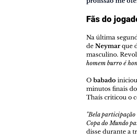
profissão me ofe
Fãs do jogad
Na última segund
de 
Neymar
 que 
masculino. Revol
homem burro é home
O 
babado
 inicio
minutos finais d
Thaís criticou o
"Bela participação
Copa do Mundo para
disse durante a t