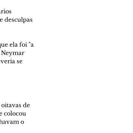
rios 
e desculpas 
e ela foi "a 
m Neymar 
veria se 
 oitavas de 
e colocou 
nhavam o 