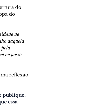
ertura do 
opa do 
nidade de 
onho daquela 
 pela 
m eu posso 
uma reflexão 
 publique; 
ue essa 