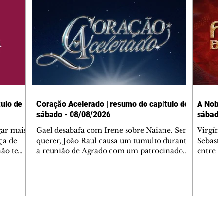
ulo de
Coração Acelerado | resumo do capítulo de
A Nob
sábado - 08/08/2026
sábad
gar mais
Gael desabafa com Irene sobre Naiane. Sem
Virgí
ça de
querer, João Raul causa um tumulto durante
Sebas
 não tem
a reunião de Agrado com um patrocinador.
entre
ia.
Zilá orienta Osmar a seguir Cinara, que
que B
ão de
percebe a movimentação e alerta Ronei.
nega 
ntino
Palhares confronta Cinara sobre a
Tonho
aproximação com Ronei. Eduarda pensa
a fam
una no
em pedir a Valéria para ficar com Sol. Gael
com O
a. Dora
decide terminar com Naiane. João Raul
e é d