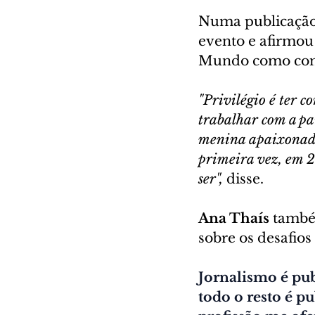
Numa publicação 
evento e afirmou
Mundo como com
"Privilégio é ter 
trabalhar com a pai
menina apaixonada 
primeira vez, em 2
ser",
 disse.
Ana Thaís
 també
sobre os desafios 
Jornalismo é pub
todo o resto é p