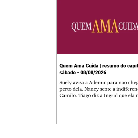
Quem Ama Cuida | resumo do capít
sábado - 08/08/2026
Suely avisa a Ademir para não che
perto dela. Nancy sente a indiferen
Camilo. Tiago diz a Ingrid que ela
competência para presidir a joalher
André conta a Pedro que a associaç
advogados expulsou Ademir. Laure
contrata Adriana para servir no
restaurante. Adriana vê Pedro e Br
restaurante. Bruna provoca Adrian