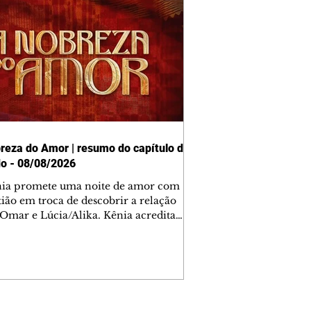
reza do Amor | resumo do capítulo de
o - 08/08/2026
nia promete uma noite de amor com
tião em troca de descobrir a relação
 Omar e Lúcia/Alika. Kênia acredita
inta esteja mesmo ao lado de Jendal, e
o convite para jantar com os dois.
 desabafa com Casemiro e conta que
ília de Lúcia/Alika tem uma dívida
mar. Ana Maria vai à casa de Manoel
estratada por Fortunato. José e Omar