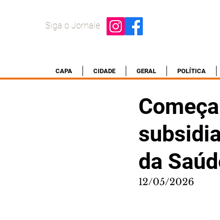
Siga o Jornale
CAPA
CIDADE
GERAL
POLÍTICA
Começam
subsidia
da Saúd
12/05/2026