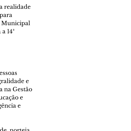
a realidade 
para 
 Municipal 
a 14ª 
essoas 
ralidade e 
a na Gestão 
ucação e 
ência e 
e, norteia 