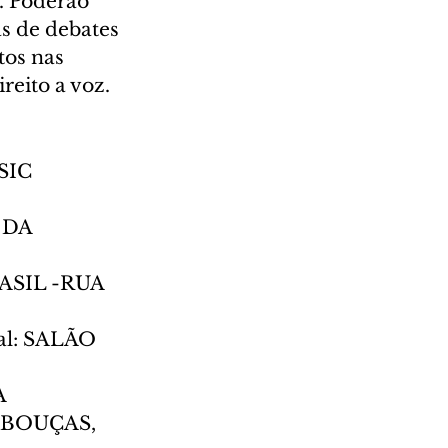
. Poderão 
s de debates 
tos nas 
reito a voz.
SIC 
 DA 
RASIL -RUA 
al: SALÃO 
A 
BOUÇAS, 