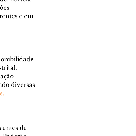
ões 
rentes e em 
onibilidade 
rital. 
ação 
ndo diversas 
s.
s antes da 