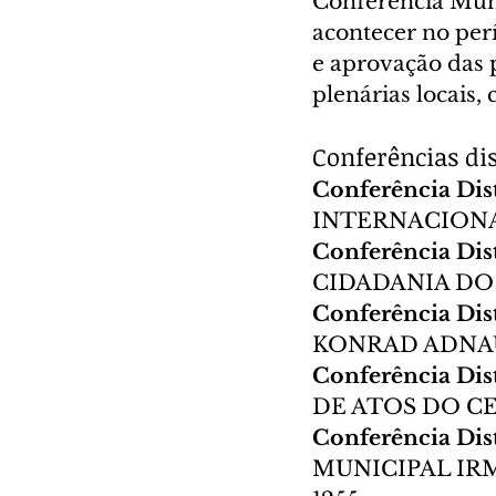
Conferência Muni
acontecer no per
e aprovação das p
plenárias locais,
Conferências dis
Conferência Dist
INTERNACIONAL
Conferência Dist
CIDADANIA D
Conferência Dist
KONRAD ADNAU
Conferência Dist
DE ATOS DO C
Conferência Dist
MUNICIPAL IR