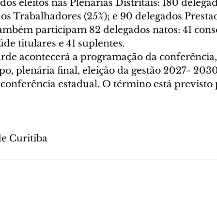
os eleitos nas Plenárias Distritais: 180 delega
os Trabalhadores (25%); e 90 delegados Prestad
Também participam 82 delegados natos: 41 conse
de titulares e 41 suplentes.
arde acontecerá a programação da conferência
o, plenária final, eleição da gestão 2027- 2030
 conferência estadual. O término está previsto
de Curitiba