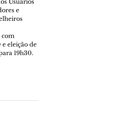
dos Usuários 
ores e 
lheiros 
, com 
 e eleição de 
 para 19h30.