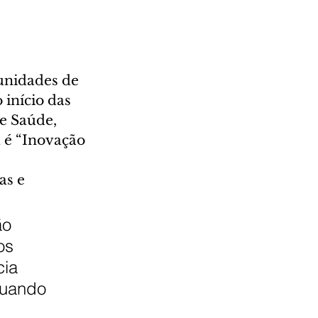
 unidades de 
início das 
e Saúde, 
 é “Inovação 
as e 
ão 
os 
ia 
quando 