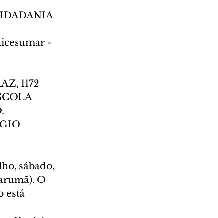
 CIDADANIA 
icesumar - 
Z, 1172
ESCOLA 
.
ÉGIO 
lho, sábado, 
arumã). O 
 está 