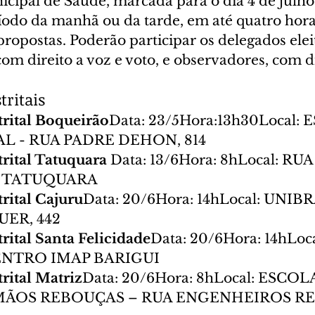
cipal de Saúde, marcada para o dia 4 de julho
íodo da manhã ou da tarde, em até quatro hora
ropostas. Poderão participar os delegados elei
 com direito a voz e voto, e observadores, com di
tritais
rital Boqueirão
Data: 23/5Hora:13h30Local: E
 - RUA PADRE DEHON, 814
rital Tatuquara 
Data: 13/6Hora: 8hLocal: RUA
O TATUQUARA
rital Cajuru
Data: 20/6Hora: 14hLocal: UNIB
ER, 442
rital Santa Felicidade
Data: 20/6Hora: 14hLoc
ENTRO IMAP BARIGUI
rital Matriz
Data: 20/6Hora: 8hLocal: ESCOL
MÃOS REBOUÇAS – RUA ENGENHEIROS RE