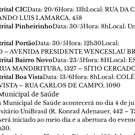
rital CIC
Data: 20/6Hora: 13hLocal: RUA DA
ANDO LUIS LAMARCA, 458
rital Pinheirinho
Data: 30/5Hora: 8hLocal: Un
rital Portão
Data: 30/5Hora: 12h30Local: 
– AVENIDA PRESIDENTE WENCESLAU BRA
rital Bairro Novo
Data: 23/5Hora: 8HLocal: 
UA MANDIRITUBA, 1327 – SÍTIO CERCADO
rital Boa Vista
Data: 13/6Hora: 8hLocal: COL
VISTA – RUA CARLOS DE CAMPO, 1090
 Municipal de Saúde
 Municipal de Saúde acontecerá no dia 4 de ju
sitário UniBrasil (R. Konrad Adenauer, 442 – T
rá iniciado ao meio dia e a abertura do evento
h30.