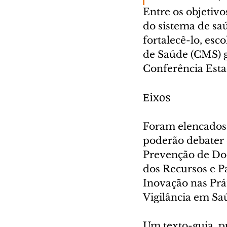
Entre os objetivo
do sistema de saú
fortalecê-lo, es
de Saúde (CMS) g
Conferência Esta
Eixos
Foram elencados q
poderão debater 
Prevenção de Doe
dos Recursos e Pa
Inovação nas Prát
Vigilância em Sa
Um texto-guia, p