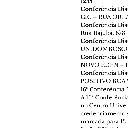
1255
Conferência Dist
CIC – RUA ORL
Conferência Dist
Rua Itajubá, 673
Conferência Dist
UNIDOMBOSCO 
Conferência Dist
NOVO ÉDEN – R
Conferência Dist
POSITIVO BOA 
16ª Conferência
A 16ª Conferência
no Centro Univer
credenciamento se
marcada para 13