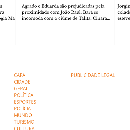
m
Agrado e Eduarda são prejudicadas pela
Jorgi
ra
proximidade com João Raul. Bará se
colad
ogia Mau
incomoda com o ciúme de Talita. Cinara
estev
e Rafael
desabafa com Ronei e decide passar uns
infor
dias na casa de Palhares. Agrado pede para
e pro
 casal.
ter uma conversa com Eduarda. Janete
Iran 
 de
confronta Zilá, que garante à irmã que não
Monal
o marido
conhece Verônica. Ronei reconhece uma
Dióge
 seu
possível bolsa de Zilá entre os pertences de
olhei
l
Verônica, e liga para Cinara. Agrado pensa
Verôn
Editorias
Editais Certificados
ntar no
em desfazer sua dupla com Eduarda para
praia
 o
ajudar João Raul sem prejudicar a amiga.
Suele
CAPA
PUBLICIDADE LEGAL
fugir 
CIDADE
GERAL
POLÍTICA
ESPORTES
POLÍCIA
MUNDO
TURISMO
CULTURA