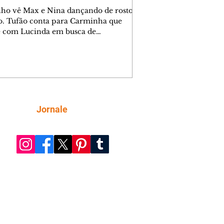
nho vê Max e Nina dançando de rosto
o. Tufão conta para Carminha que
e com Lucinda em busca de
mações sobre Rita. Nina despista Max
cura Jorginho, mas não o encontra.
se muda para a casa de Jorginho.
isa pensa em reconquistar Silas.
nes diz a Roni e Leandro que o
ro Tavinho Nunes assistirá ao jogo.
ica e Noêmia perseguem Cadinho na
Siga
Jornale
 deserta. Dolores sugere que Roni peça
n em casamento. Cadinho consegue
da praia