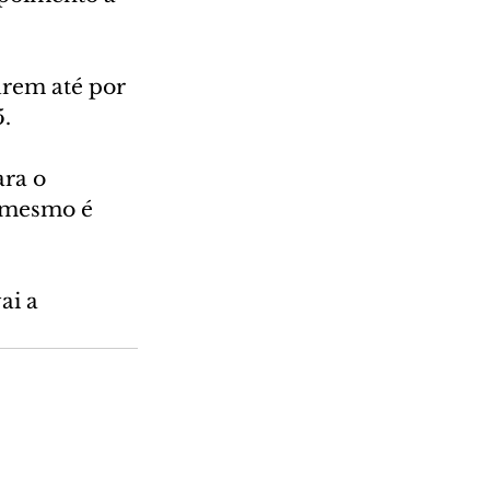
urem até por 
5.
ra o 
O mesmo é 
ai a 