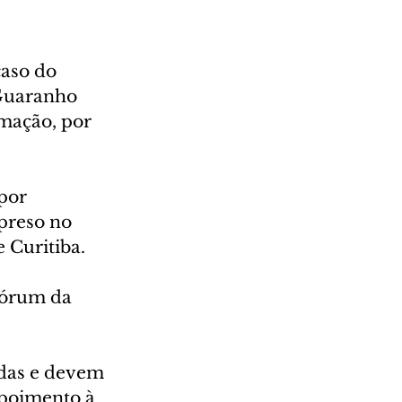
aso do 
 Guaranho 
mação, por 
por 
preso no 
 Curitiba.
Fórum da 
das e devem 
epoimento à 