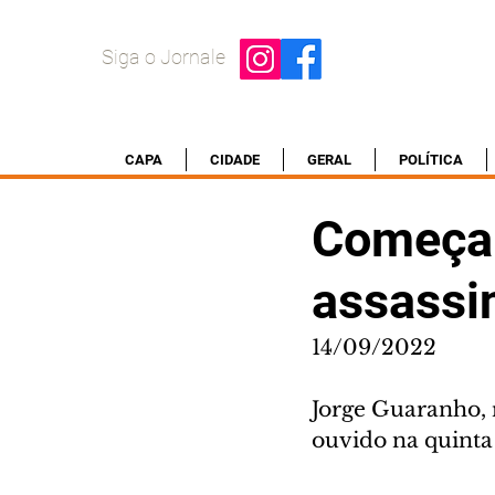
Siga o Jornale
CAPA
CIDADE
GERAL
POLÍTICA
Começam
assassi
14/09/2022
Jorge Guaranho, 
ouvido na quinta