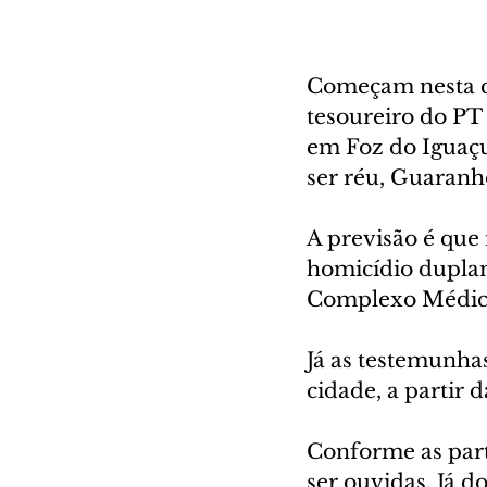
Começam nesta qua
tesoureiro do PT 
em Foz do Iguaçu
ser réu, Guaranh
A previsão é que 
homicídio duplame
Complexo Médico 
Já as testemunha
cidade, a partir d
Conforme as par
ser ouvidas. Já d