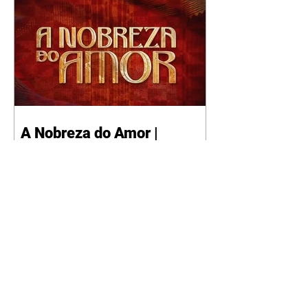
A Nobreza do Amor |
resumo do capítulo de sexta
- 07/08/2026
Omar afirma a Tonho que lutará
pelo amor de Alika. Salma
repreende Miguel e Fátima por
terem sido rudes com Omar.
Maria Helena aconselha Manoel
sobre seu namoro com Ana
Maria. Pressionado, Bakari revela
a Jendal que Chinua esteve em