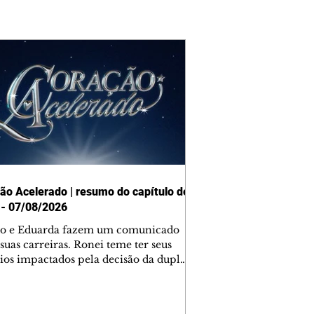
ão Acelerado | resumo do capítulo de
 - 07/08/2026
o e Eduarda fazem um comunicado
suas carreiras. Ronei teme ter seus
ios impactados pela decisão da dupla.
e decide prestar queixa contra
ica. Gael descobre que Naiane passou
ações sigilosas para Talita. Ronei