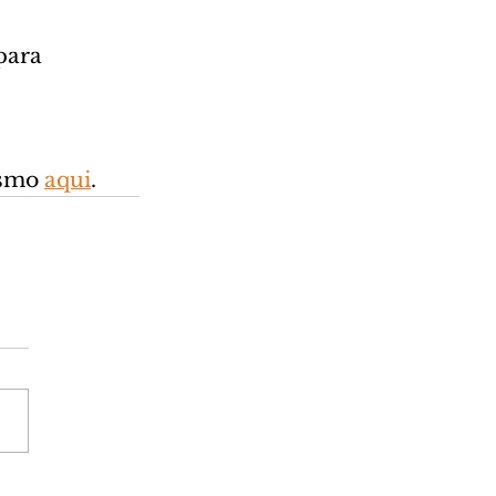
para 
smo 
aqui
.