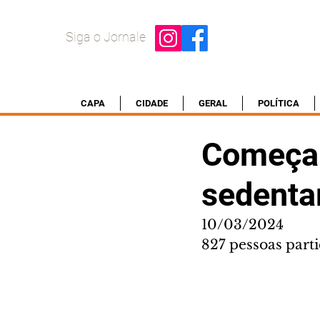
Siga o Jornale
CAPA
CIDADE
GERAL
POLÍTICA
Começa 
sedenta
10/03/2024
827 pessoas part