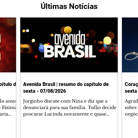
Últimas Notícias
ítulo de
Avenida Brasil | resumo do capítulo de
Coraç
sexta - 07/08/2026
sexta
elo amor
Jorginho discute com Nina e diz que a
Agrad
e Fátima
denunciará para sua família. Tufão decide
sobre 
aria
procurar Lucinda novamente e quase
negóc
u
encontra Nina no lixão. Débora se
Janet
do,
preocupa com Jorginho. Monalisa pede que
Verôn
esteve
Olenka não a deixe sozinha. Tufão
inform