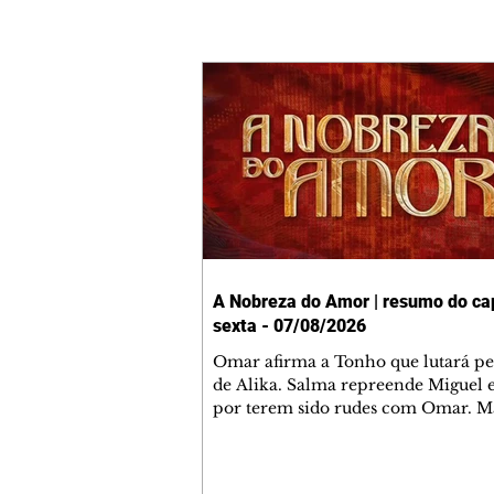
A Nobreza do Amor | resumo do cap
sexta - 07/08/2026
Omar afirma a Tonho que lutará p
de Alika. Salma repreende Miguel 
por terem sido rudes com Omar. M
Helena aconselha Manoel sobre se
namoro com Ana Maria. Pressiona
Bakari revela a Jendal que Chinua 