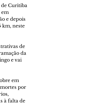
 de Curitiba 
m em 
ão e depois 
 km, neste 
trativas de 
gramação da 
go e vai 
pobre em 
 mortes por 
ios, 
 à falta de 