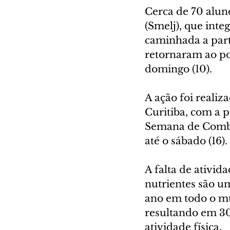
Cerca de 70 aluno
(Smelj), que int
caminhada a part
retornaram ao po
domingo (10).
A ação foi realiz
Curitiba, com a p
Semana de Comba
até o sábado (16).
A falta de ativid
nutrientes são u
ano em todo o mu
resultando em 30
atividade física.