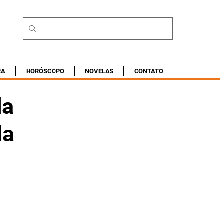
RA
HORÓSCOPO
NOVELAS
CONTATO
da
da