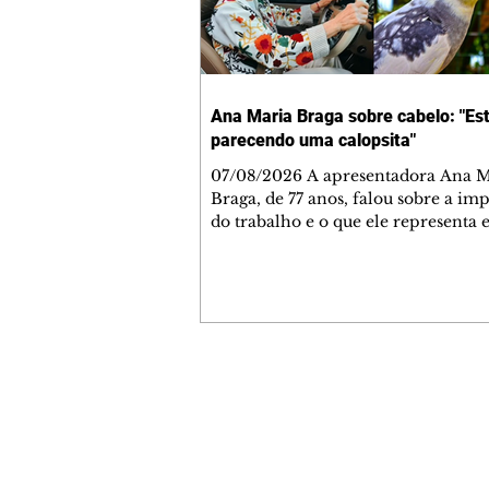
Ana Maria Braga sobre cabelo: "Es
parecendo uma calopsita"
07/08/2026 A apresentadora Ana Maria
Braga, de 77 anos, falou sobre a im
do trabalho e o que ele representa 
vida. A veterana chegou à TV Glo
1999 e continua fazendo sucesso no
matinal. A comunicadora global c
papo descontraído, gravado por seu
o jornalista Fábio Arruda, e comentou sobre
a importância de se estabelecer um
para o fim de semana, a fim de torn
Contato comercial
semana leve. "Digo que quinta-feira
mmjornale@gmail.com
melhor dia da semana por
Telefone: (41) 99978-9956
Redação