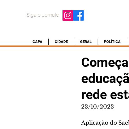
Siga o Jornale
CAPA
CIDADE
GERAL
POLÍTICA
Começa 
educaçã
rede es
23/10/2023
Aplicação do Sae