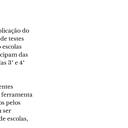
licação do 
de testes 
 escolas 
icipam das 
s 3ª e 4ª 
ntes 
 ferramenta 
s pelos 
 ser 
e escolas, 