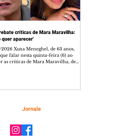
rebate críticas de Mara Maravilha:
ó quer aparecer'
/2026 Xuxa Meneghel, de 63 anos,
que falar nesta quinta-feira (6) ao
r as críticas de Mara Maravilha, de
obre a turnê "O Último Voo da Nave". A
a dos Baixinhos deixou uma
gem bem direta em um vídeo que
cutia as declarações da apresentadora
os figurinos usados por ela durante as
entações. A resposta aconteceu nos
tários de uma publicação do
Siga
Jornale
lista Márcio Rolim, que analisava o
 defendia que artistas não devem ser j