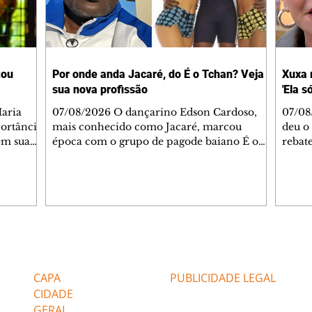
tou
Por onde anda Jacaré, do É o Tchan? Veja
Xuxa 
sua nova profissão
'Ela s
07/08/2026 O dançarino Edson Cardoso,
07/08
portância
mais conhecido como Jacaré, marcou
deu o 
em sua
época com o grupo de pagode baiano É o
rebate
bo em
Tchan, que dominou as paradas de sucesso
58, s
 período
do Brasil durante os anos 90. Mais de 20
Rainh
omeçou o
anos depois, ele vive uma nova fase após
mensa
 esposo,
mudar de país e de carreira. Morando no
reper
Canadá desde 2016 com a esposa, Gabriela
sobre 
 plano
Mesquita, e os dois filhos, o artista agora
apres
ar a
atua no setor de restauração de imóveis. "O
comen
Editorias
Editais Certificados
 é o
que acontece é que aqui tem muito
jorna
alagamento nas casas ou incêndios. E aí, q
caso e
CAPA
PUBLICIDADE LEGAL
CIDADE
GERAL