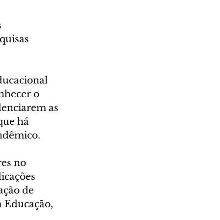
 
quisas 
ducacional 
nhecer o 
denciarem as 
que há 
andêmico.
es no 
icações 
ação de 
a Educação, 