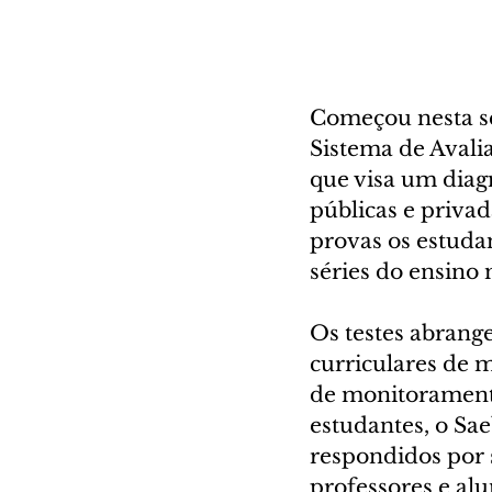
Começou nesta se
Sistema de Avalia
que visa um diagn
públicas e privad
provas os estudan
séries do ensino 
Os testes abran
curriculares de 
de monitoramento
estudantes, o Sa
respondidos por s
professores e alu