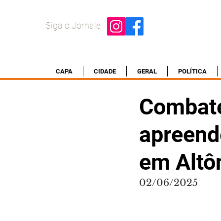
Siga o Jornale
CAPA
CIDADE
GERAL
POLÍTICA
Combate
apreend
em Altô
02/06/2025