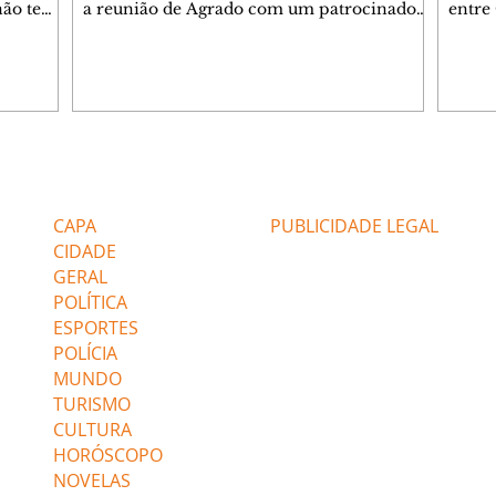
 não tem
a reunião de Agrado com um patrocinador.
entre
ia.
Zilá orienta Osmar a seguir Cinara, que
que B
ão de
percebe a movimentação e alerta Ronei.
nega 
ntino
Palhares confronta Cinara sobre a
Tonho
aproximação com Ronei. Eduarda pensa
a fam
una no
em pedir a Valéria para ficar com Sol. Gael
com O
a. Dora
decide terminar com Naiane. João Raul
e é d
m
inventa para Agrado que não está
comen
Editorias
Editais Certificados
Lyris
conseguindo conviver com seu sucesso, e
tungs
urante de
termina o relacionamento dos dois.
Dióge
CAPA
PUBLICIDADE LEGAL
CIDADE
GERAL
POLÍTICA
ESPORTES
POLÍCIA
MUNDO
TURISMO
CULTURA
HORÓSCOPO
NOVELAS