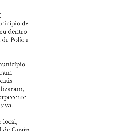
) 
icípio de 
reu dentro 
da Polícia 
município 
aram 
iais 
lizaram, 
orpecente, 
siva.
local, 
l de Guaíra 