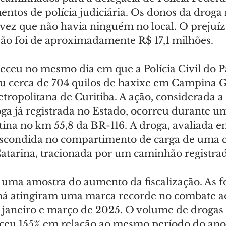
entos de polícia judiciária. Os donos da droga
 vez que não havia ninguém no local. O prejuíz
ão foi de aproximadamente R$ 17,1 milhões.
eceu no mesmo dia em que a Polícia Civil do P
u cerca de 704 quilos de haxixe em Campina 
tropolitana de Curitiba. A ação, considerada a
ga já registrada no Estado, ocorreu durante u
otina no km 55,8 da BR-116. A droga, avaliada 
escondida no compartimento de carga de uma c
Catarina, tracionada por um caminhão registra
 uma amostra do aumento da fiscalização. As f
aná atingiram uma marca recorde no combate a
 janeiro e março de 2025. O volume de drogas 
ceu 155% em relação ao mesmo período do ano