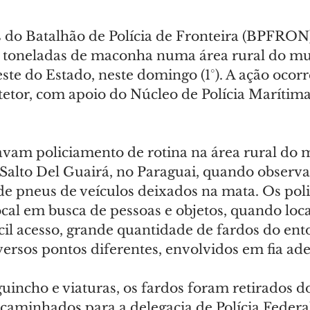
es do Batalhão de Polícia de Fronteira (BPFRON
 toneladas de maconha numa área rural do mun
ste do Estado, neste domingo (1°). A ação ocor
etor, com apoio do Núcleo de Polícia Marítima 
avam policiamento de rotina na área rural do 
e Salto Del Guairá, no Paraguai, quando observ
e pneus de veículos deixados na mata. Os polic
cal em busca de pessoas e objetos, quando loca
cil acesso, grande quantidade de fardos do ent
ersos pontos diferentes, envolvidos em fia ade
incho e viaturas, os fardos foram retirados do 
caminhados para a delegacia de Polícia Federa