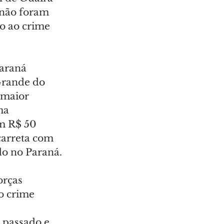
 não foram 
o ao crime 
araná 
Grande do 
 maior 
ma 
em R$ 50 
arreta com 
do no Paraná.
orças 
o crime 
 passado e 