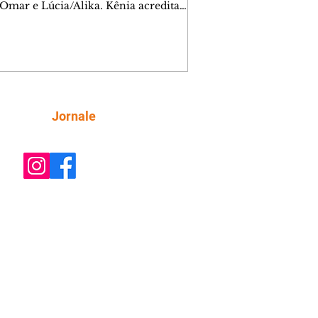
 Omar e Lúcia/Alika. Kênia acredita
inta esteja mesmo ao lado de Jendal, e
o convite para jantar com os dois.
 desabafa com Casemiro e conta que
ília de Lúcia/Alika tem uma dívida
mar. Ana Maria vai à casa de Manoel
estratada por Fortunato. José e Omar
tam sobre a possível jazida de
Siga
Jornale
tênio na região. Virgínia provoca
nes na frente de Marta. Binta s