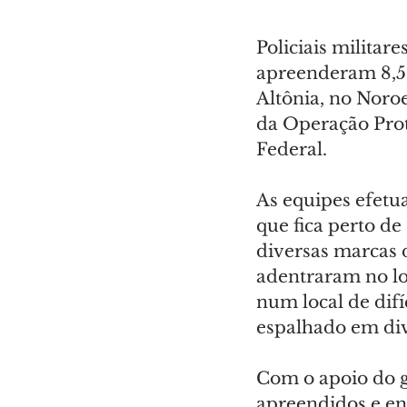
Policiais militar
apreenderam 8,5
Altônia, no Noroe
da Operação Prot
Federal.
As equipes efetu
que fica perto d
diversas marcas d
adentraram no lo
num local de difí
espalhado em div
Com o apoio do gu
apreendidos e en