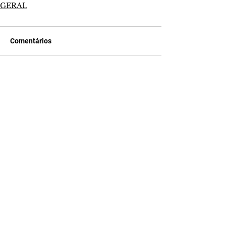
GERAL
Comentários
Escreva um comentário
Últimas Notícias
Gretchen sobre transplante