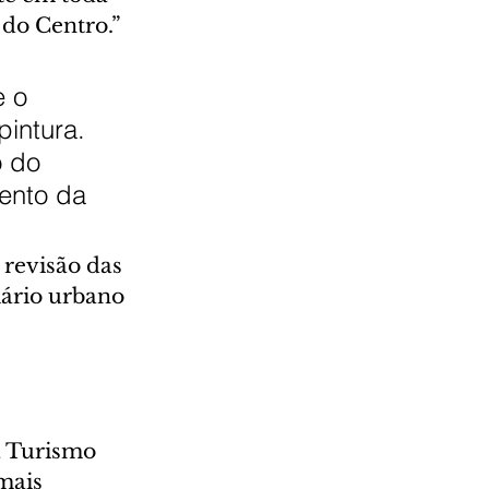
 do Centro.”
 o 
intura. 
 do 
ento da 
revisão das 
iário urbano 
a Turismo 
mais 