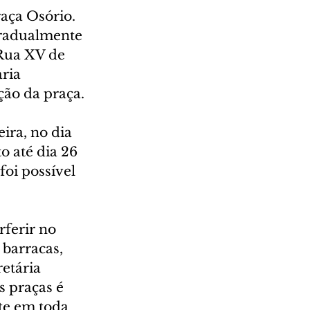
aça Osório. 
gradualmente 
Rua XV de 
ria 
ão da praça.
ra, no dia 
o até dia 26 
oi possível 
ferir no 
barracas, 
etária 
 praças é 
te em toda 