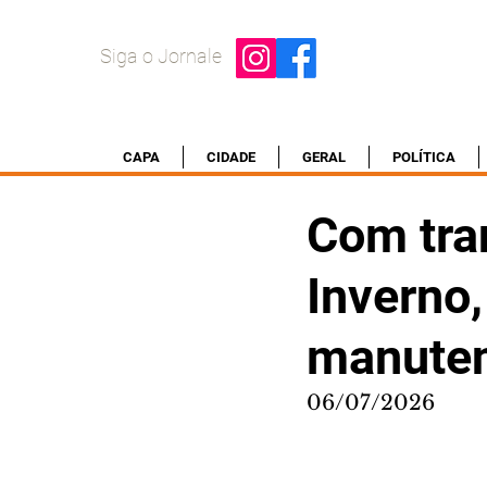
Siga o Jornale
CAPA
CIDADE
GERAL
POLÍTICA
Com tran
Inverno,
manuten
06/07/2026