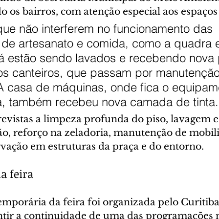
do os bairros, com atenção especial aos espaços
ue não interferem no funcionamento das 
 de artesanato e comida, como a quadra e
á estão sendo lavados e recebendo nova p
s canteiros, que passam por manutenção
A casa de máquinas, onde fica o equipam
a, também recebeu nova camada de tinta.
vistas a limpeza profunda do piso, lavagem e 
ção, reforço na zeladoria, manutenção de mobil
rvação em estruturas da praça e do entorno.
a feira
emporária da feira foi organizada pelo Curitib
ntir a continuidade de uma das programações 