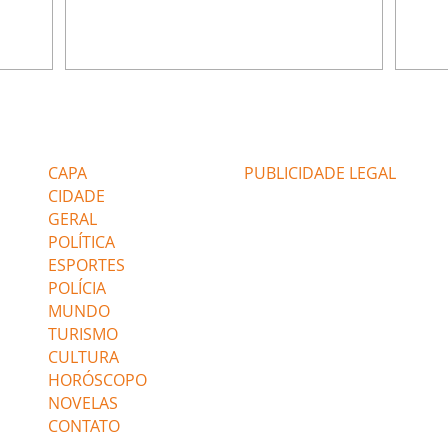
do,
preocupa com Jorginho. Monalisa pede que
Verôn
esteve
Olenka não a deixe sozinha. Tufão
inform
 Alika o
encontra Jorginho e o leva para casa. Max é
procu
. Chinua
hostil com Carminha. Diógenes se irrita
que e
quando Tavinho diz que não negociará o
decep
 Pascoal
passe de Roni por causa de sua sexualidade.
que s
Editorias
Editais Certificados
re que
Janaína admite para Jorginho que Lúcio e
preoc
r aos
Max estavam envolvidos na tentativa de
Cinar
CAPA
PUBLICIDADE LEGAL
assalto à
desco
CIDADE
GERAL
POLÍTICA
ESPORTES
POLÍCIA
MUNDO
TURISMO
CULTURA
HORÓSCOPO
NOVELAS
CONTATO