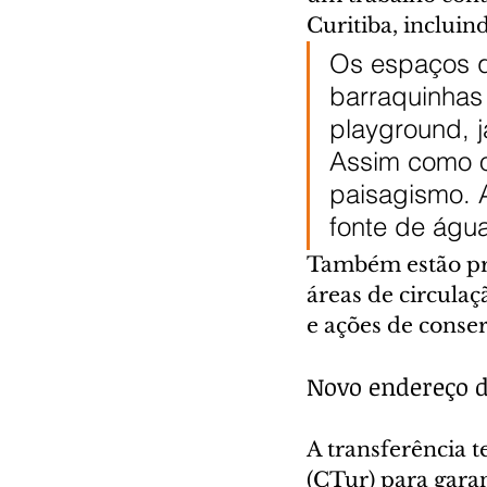
Curitiba, incluin
Os espaços q
barraquinhas
playground, j
Assim como o
paisagismo. 
fonte de águ
Também estão pre
áreas de circula
e ações de conse
Novo endereço d
A transferência t
(CTur) para gara