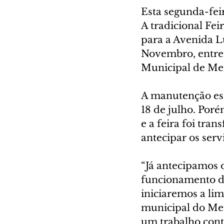
Esta segunda-fei
A tradicional Fei
para a Avenida L
Novembro, entre 
Municipal de Mei
A manutenção est
18 de julho. Poré
e a feira foi tra
antecipar os serv
“Já antecipamos 
funcionamento da 
iniciaremos a lim
municipal do Meio
um trabalho cont