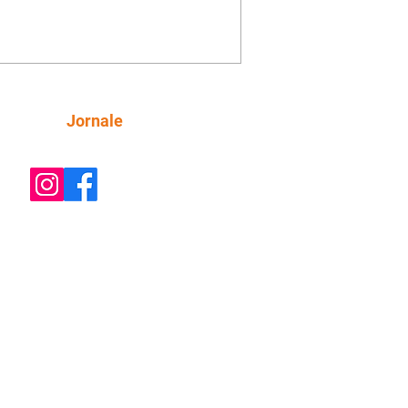
ica. Gael descobre que Naiane passou
ações sigilosas para Talita. Ronei
ra Verônica novamente e descobre
la deixou Bom Retorno. Gael se
ciona com Naiane. Valéria anuncia
e mudará de país, e Eduarda se
Siga
Jornale
upa com Sol. Palhares desconfia de
a em relação a Zilá. Ronei e Cinara
nfia