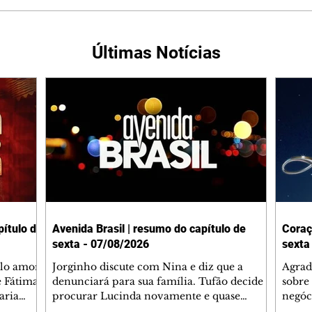
Últimas Notícias
ítulo de
Avenida Brasil | resumo do capítulo de
Coraç
sexta - 07/08/2026
sexta
elo amor
Jorginho discute com Nina e diz que a
Agrad
e Fátima
denunciará para sua família. Tufão decide
sobre 
aria
procurar Lucinda novamente e quase
negóc
u
encontra Nina no lixão. Débora se
Janet