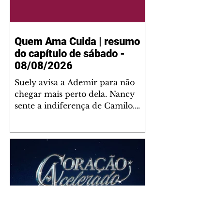
Quem Ama Cuida | resumo
do capítulo de sábado -
08/08/2026
Suely avisa a Ademir para não
chegar mais perto dela. Nancy
sente a indiferença de Camilo.
Tiago diz a Ingrid que ela não
tem competência para presidir a
joalheria. André conta a Pedro
que a associação de advogados
expulsou Ademir. Laurentino
contrata Adriana para servir no
restaurante. Adriana vê Pedro e
Bruna no restaurante. Bruna
provoca Adriana. Dora pede