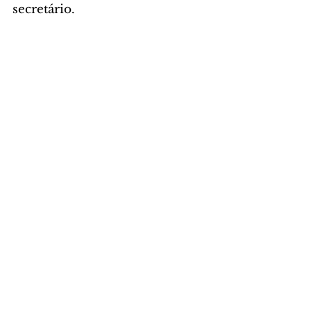
secretário.
Foto: Geraldo Bubniak/AEN
GERAL
Comentários
Escreva um comentário
Últimas Notícias