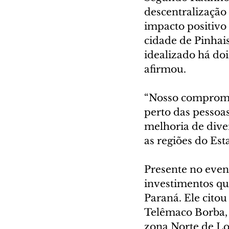
descentralização
impacto positivo
cidade de Pinhai
idealizado há do
afirmou.
“Nosso compromis
perto das pessoas
melhoria de dive
as regiões do Est
Presente no event
investimentos que
Paraná. Ele citou
Telêmaco Borba, 
zona Norte de Lo