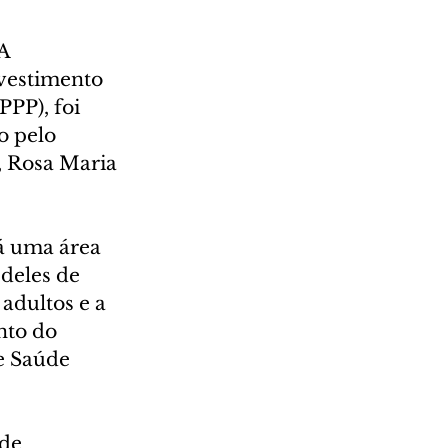
A 
vestimento 
PP), foi 
o pelo 
, Rosa Maria 
á uma área 
deles de 
adultos e a 
to do 
e Saúde 
de 