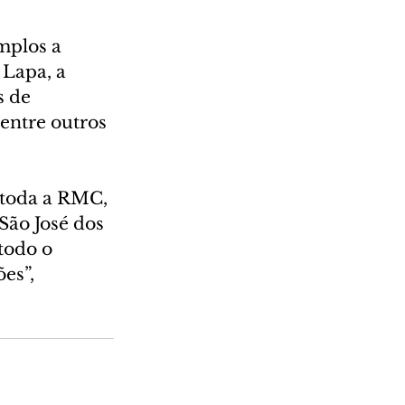
mplos a 
Lapa, a 
 de 
entre outros 
 toda a RMC, 
ão José dos 
todo o 
es”, 