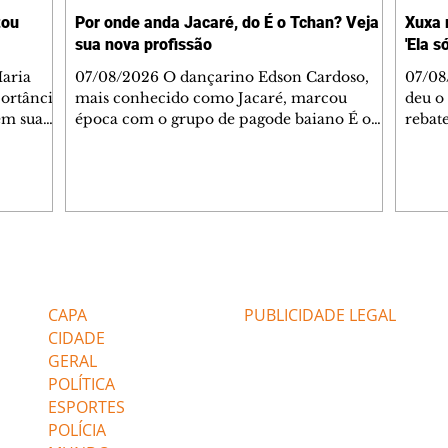
tou
Por onde anda Jacaré, do É o Tchan? Veja
Xuxa 
sua nova profissão
'Ela s
07/08/2026 O dançarino Edson Cardoso,
07/08
portância
mais conhecido como Jacaré, marcou
deu o 
em sua
época com o grupo de pagode baiano É o
rebate
bo em
Tchan, que dominou as paradas de sucesso
58, s
 período
do Brasil durante os anos 90. Mais de 20
Rainh
omeçou o
anos depois, ele vive uma nova fase após
mensa
 esposo,
mudar de país e de carreira. Morando no
reper
Canadá desde 2016 com a esposa, Gabriela
sobre 
 plano
Mesquita, e os dois filhos, o artista agora
apres
ar a
atua no setor de restauração de imóveis. "O
comen
Editorias
Editais Certificados
 é o
que acontece é que aqui tem muito
jorna
alagamento nas casas ou incêndios. E aí, q
caso e
CAPA
PUBLICIDADE LEGAL
CIDADE
GERAL
POLÍTICA
ESPORTES
POLÍCIA