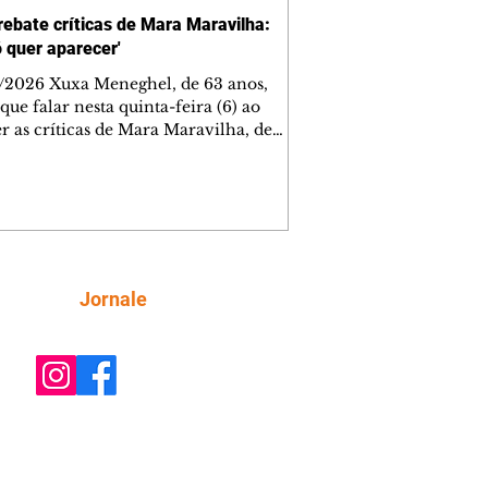
rebate críticas de Mara Maravilha:
ó quer aparecer'
/2026 Xuxa Meneghel, de 63 anos,
que falar nesta quinta-feira (6) ao
r as críticas de Mara Maravilha, de
obre a turnê "O Último Voo da Nave". A
a dos Baixinhos deixou uma
gem bem direta em um vídeo que
cutia as declarações da apresentadora
os figurinos usados por ela durante as
entações. A resposta aconteceu nos
tários de uma publicação do
Siga
Jornale
lista Márcio Rolim, que analisava o
 defendia que artistas não devem ser j