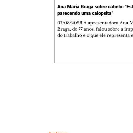
Ana Maria Braga sobre cabelo: "Es
parecendo uma calopsita"
07/08/2026 A apresentadora Ana Maria
Braga, de 77 anos, falou sobre a im
do trabalho e o que ele representa 
vida. A veterana chegou à TV Glo
1999 e continua fazendo sucesso no
matinal. A comunicadora global c
papo descontraído, gravado por seu
o jornalista Fábio Arruda, e comentou sobre
a importância de se estabelecer um
para o fim de semana, a fim de torn
Contato comercial
semana leve. "Digo que quinta-feira
mmjornale@gmail.com
melhor dia da semana por
Telefone: (41) 99978-9956
Redação
E-mail:
redacaojornale@gmail.com