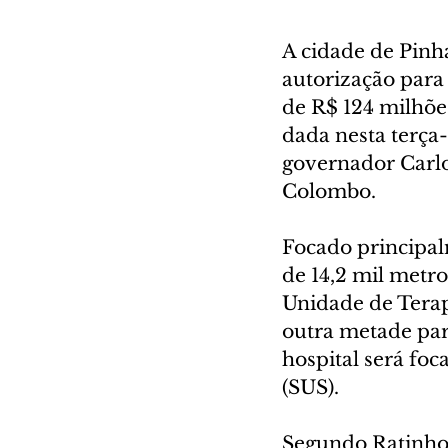
A cidade de Pinha
autorização para
de R$ 124 milhõe
dada nesta terça-
governador Carlo
Colombo.
Focado principal
de 14,2 mil metro
Unidade de Terapi
outra metade pa
hospital será fo
(SUS).
Segundo Ratinho J