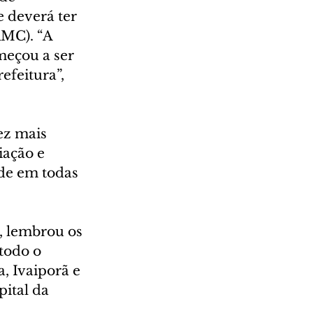
 deverá ter 
RMC). “A 
meçou a ser 
feitura”, 
ez mais 
iação e 
de em todas 
, lembrou os 
todo o 
, Ivaiporã e 
ital da 