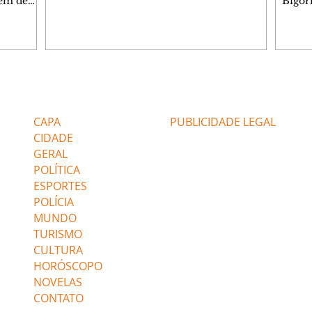
programação gratuita para a sexta-feira
lém de
Bigorr
(7/8) inclui oficinas, bate-papos, peças de
apitais
biblio
teatro, exposições e mesas-redondas. Um
ao 5º), a
quint
dos destaques é a participação da escritora
enho
proce
colombiana Pilar Quintana, que estará no
.
depoi
teatro do Memorial de Curitiba, às 20h.
dos do
probl
Confira AQUI a agenda completa da sexta.
tra que
impor
Editorias
Editais Certificados
O Mundo Indomável é o tema da conversa
entre as
à leit
de Pilar com Mariana Sanche
popula
CAPA
PUBLICIDADE LEGAL
ri
literá
CIDADE
GERAL
POLÍTICA
ESPORTES
POLÍCIA
MUNDO
TURISMO
CULTURA
HORÓSCOPO
NOVELAS
CONTATO