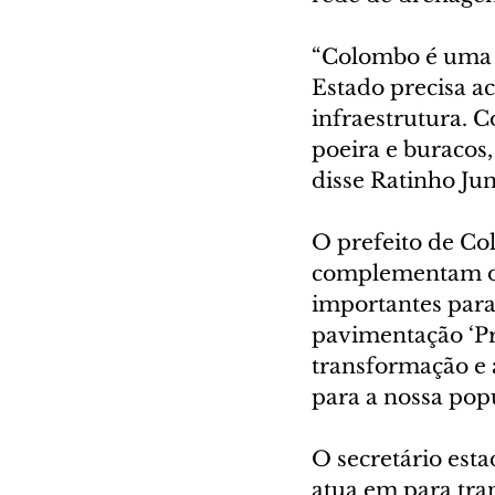
“Colombo é uma d
Estado precisa 
infraestrutura. C
poeira e buracos
disse Ratinho Jun
O prefeito de Co
complementam o 
importantes para
pavimentação ‘P
transformação e 
para a nossa popu
O secretário est
atua em para tra