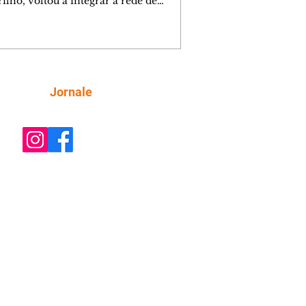
ilho, voltou a integrar a rede de
tecas de bairros de Curitiba nesta
a-feira (6/8), após passar por amplo
sso de restauro e ampliação. Reaberto
s de mais de 15 anos fechado por
emas estruturais, o local é um
tante reforço na política de incentivo
Siga
Jornale
ura da cidade, ampliando o acesso da
ção aos livros e às atividades
rias. Ao entregar a obra, o prefeito Ed