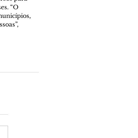
es. “O 
unicípios, 
soas”, 