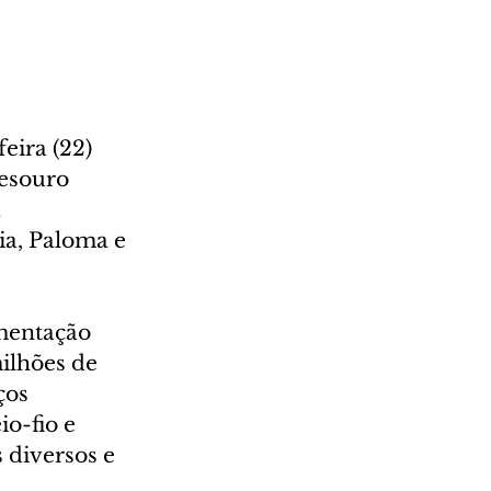
eira (22) 
esouro 
 
ia, Paloma e 
imentação 
lhões de 
os 
o-fio e 
s diversos e 