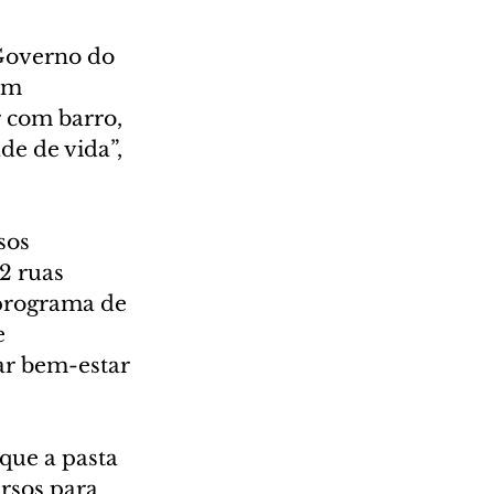
Governo do 
em 
r com barro, 
e de vida”, 
sos 
 ruas 
programa de 
 
ar bem-estar 
que a pasta 
rsos para 